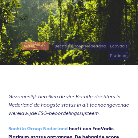
Auteur: PQR
Bechtle Groep Nederland
EcoVadis
Platinum
Gezamenlijk bereiken de vier Bechtle-dochters in
Nederland de hoogste status in dit toonaangevende
wereldwijde ESG-beoordelingssysteem.
Bechtle Groep Nederland
heeft een EcoVadis
Platinum-status ontvangen. De behaalde score