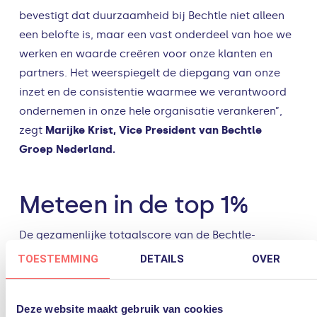
bevestigt dat duurzaamheid bij Bechtle niet alleen
een belofte is, maar een vast onderdeel van hoe we
werken en waarde creëren voor onze klanten en
partners. Het weerspiegelt de diepgang van onze
inzet en de consistentie waarmee we verantwoord
ondernemen in onze hele organisatie verankeren”,
zegt
Marijke Krist, Vice President van Bechtle
Groep Nederland.
Meteen in de top 1%
De gezamenlijke totaalscore van de Bechtle-
dochters komt uit op een indrukwekkende 85/100. Dit
TOESTEMMING
DETAILS
OVER
plaatst de vier bedrijven in de top 1% van hun
sector. Binnen de vier pijlers scoort Bechtle
Deze website maakt gebruik van cookies
Nederland: