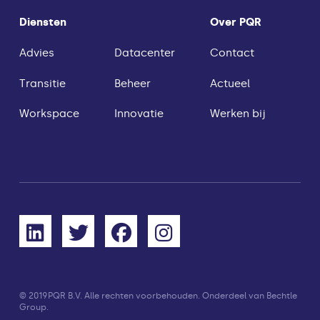
Diensten
Over PQR
Advies
Datacenter
Contact
Transitie
Beheer
Actueel
Workspace
Innovatie
Werken bij
© 2019
PQR B.V. Alle rechten voorbehouden. Onderdeel van Bechtle
Group.