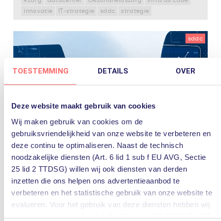
innovatie
IT-strategie
sddc
strategie
sddc
TOESTEMMING
DETAILS
OVER
Deze website maakt gebruik van cookies
Wij maken gebruik van cookies om de
gebruiksvriendelijkheid van onze website te verbeteren en
deze continu te optimaliseren. Naast de technisch
29 augustus 2020
noodzakelijke diensten (Art. 6 lid 1 sub f EU AVG, Sectie
Waarom datacenter automation een
goede investering is
25 lid 2 TTDSG) willen wij ook diensten van derden
inzetten die ons helpen ons advertentieaanbod te
Het zijn uitdagende tijden. En organisaties met een
verbeteren en het statistische gebruik van onze website te
moderne IT-omgeving hebben de afgelopen maanden
evalueren. Voor het gebruik van deze diensten hebben wij
de voordelen daarvan geplukt. Als uw onderneming
snel capaciteit kon bijschalen om thuiswerkers te
uw toestemming nodig (Art. 6 lid 1 sub a EU-DSGVO, §25