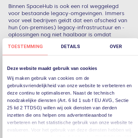
Binnen SpaceHub is ook een rol weggelegd
voor bestaande legacy-omgevingen. Immers
voor veel bedrijven geldt dat een afscheid van
hun (on-premises) legacy-infrastructuur en -
oplossingen nog niet haalbaar is omdat
bepaalde applicaties of workloads niet in de
TOESTEMMING
DETAILS
OVER
cloud kunnen of mogen vanwege wet- en
regelgeving. PQR integreert deze legacy-
oplossingen, ook de applicaties, volledig
Deze website maakt gebruik van cookies
binnen SpaceHub en zorgt met haar
jarenlange ervaring ervoor dat alles met
Wij maken gebruik van cookies om de
elkaar interoperabel is.
gebruiksvriendelijkheid van onze website te verbeteren en
deze continu te optimaliseren. Naast de technisch
noodzakelijke diensten (Art. 6 lid 1 sub f EU AVG, Sectie
25 lid 2 TTDSG) willen wij ook diensten van derden
Innovatief en onafhankelijk
inzetten die ons helpen ons advertentieaanbod te
verbeteren en het statistische gebruik van onze website te
SpaceHub is uw hub naar de cloud, waarbij wij
de complexiteit voor u wegnemen. Via de hub
evalueren. Voor het gebruik van deze diensten hebben wij
ontsluiten wij continu nieuwe innovatieve
uw toestemming nodig (Art. 6 lid 1 sub a EU-DSGVO, §25