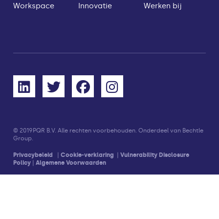
Workspace
Innovatie
Werken bij
© 2019
PQR B.V. Alle rechten voorbehouden. Onderdeel van Bechtle
Group.
Privacybeleid
|
Cookie-verklaring
|
Vulnerability Disclosure
Policy
|
Algemene Voorwaarden