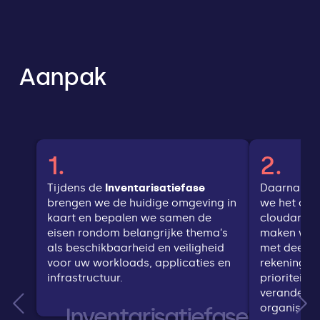
Aanpak
1.
2.
Tijdens de
Inventarisatiefase
Daarna sta
brengen we de huidige omgeving in
we het ont
kaart en bepalen we samen de
cloudarchi
eisen rondom belangrijke thema’s
maken we 
als beschikbaarheid en veiligheid
met deelpr
voor uw workloads, applicaties en
rekening h
infrastructuur.
prioriteite
veranderv
organisatie
Inven­tari­satie­fase