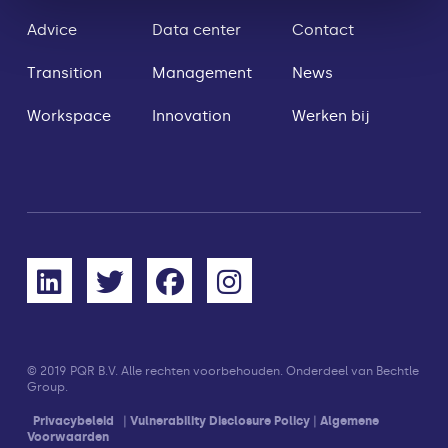
Advice
Data center
Contact
Transition
Management
News
Workspace
Innovation
Werken bij
© 2019
PQR B.V. Alle rechten voorbehouden. Onderdeel van Bechtle
Group.
Privacybeleid
|
Vulnerability Disclosure Policy
|
Algemene
Voorwaarden