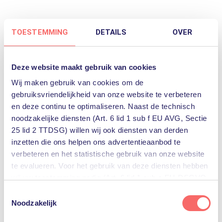
TOESTEMMING
DETAILS
OVER
Dutch company Battolyser Systems has
developed and realized the world’s first
Deze website maakt gebruik van cookies
integrated battery electrolyzer system. In
Wij maken gebruik van cookies om de
doing so, they are helping to achieve: an
gebruiksvriendelijkheid van onze website te verbeteren
affordable energy transition where
en deze continu te optimaliseren. Naast de technisch
sufficient energy supply is guaranteed. To
noodzakelijke diensten (Art. 6 lid 1 sub f EU AVG, Sectie
maintain …
Lees verder
25 lid 2 TTDSG) willen wij ook diensten van derden
inzetten die ons helpen ons advertentieaanbod te
verbeteren en het statistische gebruik van onze website
te evalueren. Voor het gebruik van deze diensten hebben
wij uw toestemming nodig (Art. 6 lid 1 sub a EU-DSGVO,
§25 lid 1 TTDSG).
Toestemmingsselectie
Noodzakelijk
U kunt deze toestemming eenvoudig geven door op