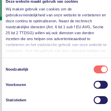
Deze website maakt gebruik van cookies
Wij maken gebruik van cookies om de
gebruiksvriendelijkheid van onze website te verbeteren en
deze continu te optimaliseren. Naast de technisch
noodzakelijke diensten (Art. 6 lid 1 sub f EU AVG, Sectie
25 lid 2 TTDSG) willen wij ook diensten van derden
Ons verhaal:
inzetten die ons helpen ons advertentieaanbod te
verbeteren en het statistische gebruik van onze website te
Waarom wij rustmakers in
evalueren. Voor het gebruik van deze diensten hebben wij
IT zijn.
uw toestemming nodig (Art. 6 lid 1 sub a EU-DSGVO, §25
lid 1 TTDSG).
Toestemmingsselectie
Noodzakelijk
U kunt deze toestemming eenvoudig geven door op “Alles
IT. Ontzettend belangrijk voor de
accepteren” te klikken. Indien u hiermee niet akkoord gaat,
bedrijfsvoering, maar eigenlijk wilt u er niet te
Voorkeuren
kunt u het gebruik van niet-essentiële diensten
veel mee bezig zijn. Het moet gewoon werken.
uitschakelen door op “Alles weigeren” te klikken. Uiteraard
Of uw organisatie nu in de cloud draait, of alle
kunt u ook de voorkeuren voor individuele diensten
Statistieken
servers bij u op locatie staan.
aanpassen.