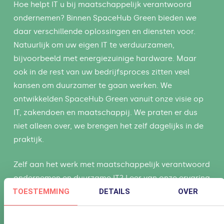
Hoe helpt IT u bij maatschappelijk verantwoord
ondernemen? Binnen SpaceHub Green bieden we
daar verschillende oplossingen en diensten voor.
Natuurlijk om uw eigen IT te verduurzamen,
bijvoorbeeld met energiezuinige hardware. Maar
ook in de rest van uw bedrijfsproces zitten veel
kansen om duurzamer te gaan werken. We
ontwikkelden SpaceHub Green vanuit onze visie op
IT, zakendoen en maatschappij. We praten er dus
niet alleen over, we brengen het zelf dagelijks in de
praktijk.
Zelf aan het werk met maatschappelijk verantwoord
ondernemen en duurzame IT? Leer van onze ervaring
TOESTEMMING
DETAILS
OVER
met MVO en hoe we samen met Bechtle sterker
staan in deze groene missie.