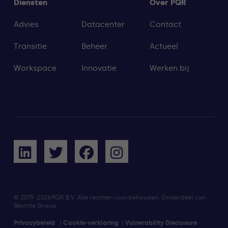
Diensten
Over PQR
Advies
Datacenter
Contact
Transitie
Beheer
Actueel
Workspace
Innovatie
Werken bij
© 2019
-2026PQR B.V. Alle rechten voorbehouden. Onderdeel van
Bechtle Group.
Privacybeleid
|
Cookie-verklaring
|
Vulnerability Disclosure