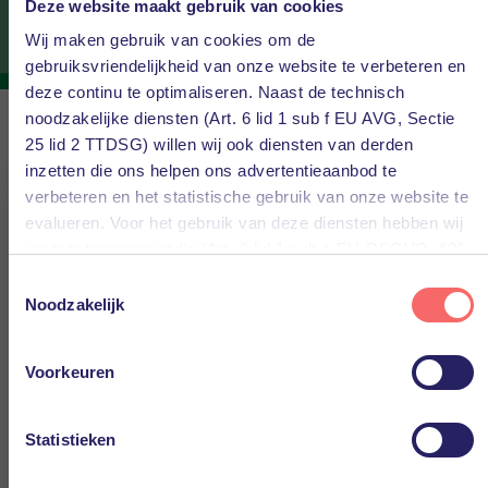
Deze website maakt gebruik van cookies
Wij maken gebruik van cookies om de
gebruiksvriendelijkheid van onze website te verbeteren en
deze continu te optimaliseren. Naast de technisch
noodzakelijke diensten (Art. 6 lid 1 sub f EU AVG, Sectie
25 lid 2 TTDSG) willen wij ook diensten van derden
×
Ons verhaal:
inzetten die ons helpen ons advertentieaanbod te
verbeteren en het statistische gebruik van onze website te
Waarom wij rustmakers in
evalueren. Voor het gebruik van deze diensten hebben wij
IT zijn.
uw toestemming nodig (Art. 6 lid 1 sub a EU-DSGVO, §25
lid 1 TTDSG).
Toestemmingsselectie
E-Storage
is sinds
1 juli 2025
onderdeel van
PQR
. We
Noodzakelijk
heten je daarom hartelijk welkom op de website van
U kunt deze toestemming eenvoudig geven door op “Alles
IT. Ontzettend belangrijk voor de
PQR!
accepteren” te klikken. Indien u hiermee niet akkoord gaat,
bedrijfsvoering, maar eigenlijk wilt u er niet te
Voorkeuren
kunt u het gebruik van niet-essentiële diensten
veel mee bezig zijn. Het moet gewoon werken.
uitschakelen door op “Alles weigeren” te klikken. Uiteraard
Over PQR
Of uw organisatie nu in de cloud draait, of alle
kunt u ook de voorkeuren voor individuele diensten
Statistieken
servers bij u op locatie staan.
aanpassen.
Contact