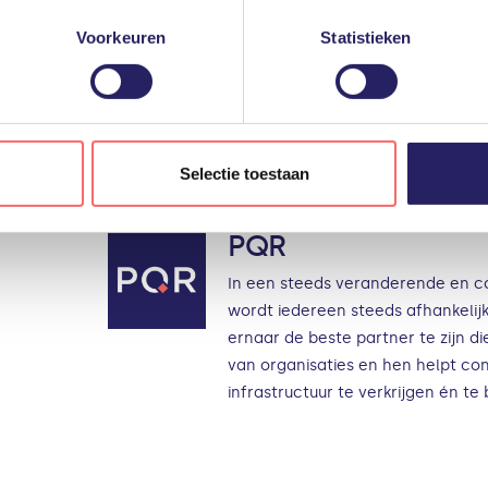
en, en snel.
diensten aanpassen.
Voorkeuren
Statistieken
l is door ons gepubliceerd op ICT Magazine:
lees het hier.
gevensverwerking door derden, vindt u in de instellingen en in o
len tijde weigeren of aanpassen via uw instellingen.
Geplaatst door
Selectie toestaan
PQR
In een steeds veranderende en 
wordt iedereen steeds afhankelijk
ernaar de beste partner te zijn di
van organisaties en hen helpt con
infrastructuur te verkrijgen én t