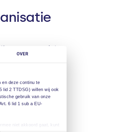
anisatie
iet”, maar een screenshot
OVER
NIX en een
atieserver.
 en deze continu te
5 lid 2 TTDSG) willen wij ook
dt gepubliceerd en de
istische gebruik van onze
cht dit ID toe: ORG-
rt. 6 lid 1 sub a EU-
ermee niet akkoord gaat, kunt
at we een paar cruciale
iteraard kunt u ook de