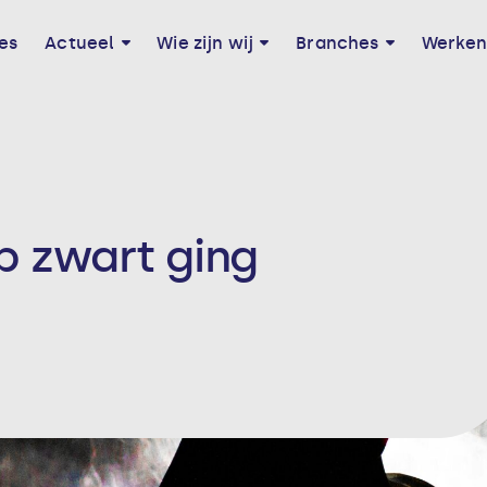
es
Actueel
Wie zijn wij
Branches
Werken 
p zwart ging