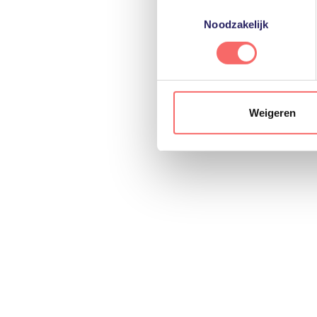
beslissingen moeten nem
Toestemmingsselectie
voorkeuren voor individuele 
Noodzakelijk
Verder lezen? Dit artike
Meer informatie, inclusief ge
het gebruik van cookies te al
Weigeren