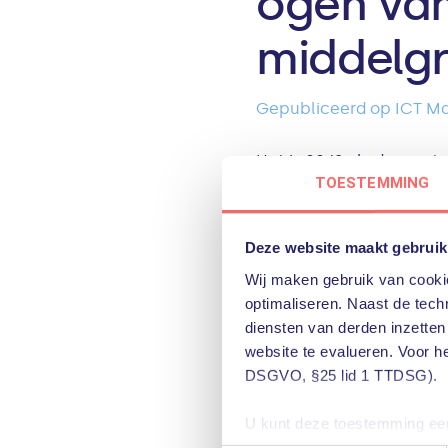
ogen van
middelgr
Gepubliceerd op ICT Ma
Het is 09:12 als de eers
TOESTEMMING
van een rood scherm: 
tekstbestand met de na
Deze website maakt gebruik
Ik open het tekstbestand
Wij maken gebruik van cookie
optimaliseren. Naast de techn
“Uw bestanden zijn vers
diensten van derden inzetten
sleutel vernietigd. Con
website te evalueren. Voor h
DSGVO, §25 lid 1 TTDSG).
982-XX.”
U kunt deze toestemming eenv
Mijn maag draait om. Dit
u het gebruik van niet-essent