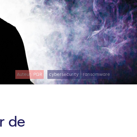
Auteur: PQR
cybersecurity
ransomware
r de