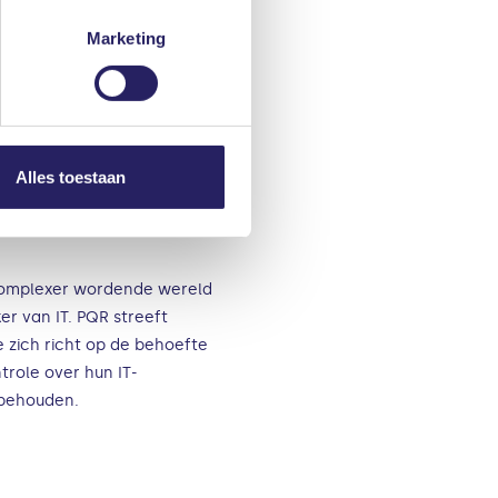
Marketing
nze privacyverklaring. U kunt
Alles toestaan
complexer wordende wereld
er van IT. PQR streeft
e zich richt op de behoefte
trole over hun IT-
e behouden.