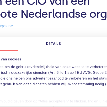
 een CIO van een
ote Nederlandse org
gazine.
te melding binnenkomt. Geen rustig “mijn mail doet het n
DETAILS
honderden bestanden met de extensie .LOCKED_BY_PHOE
am READ_ME_NOW.txt op het bureaublad van een applic
 van cookies
. Mijn ogen glijden over korte, zakelijke zinnen:
s om de gebruiksvriendelijkheid van onze website te verbeteren
isch noodzakelijke diensten (Art. 6 lid 1 sub f EU AVG, Sectie 2
leuteld. Betaal 50 BTC binnen 7 dagen of al uw data wor
 die ons helpen ons advertentieaanbod te verbeteren en het stat
tact: phoenixnegotiator@protonmail.com. Voeg bij uw beri
et gebruik van deze diensten hebben wij uw toestemming nodig (A
oudig geven door op “Alles accepteren” te klikken. Indien u hi
 is geen storing. Dit is ransomware. En meteen weet ik d
iële diensten uitschakelen door op “Alles weigeren” te klikken. U