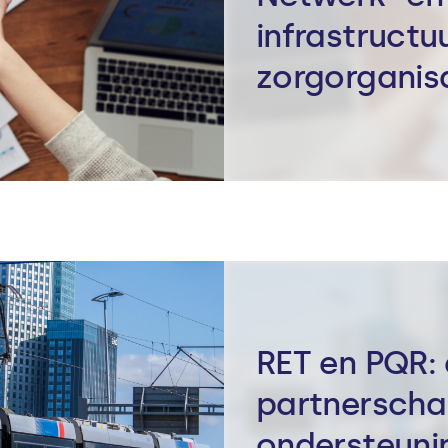
infrastructu
zorgorganis
RET en PQR: 
partnerschap
ondersteun