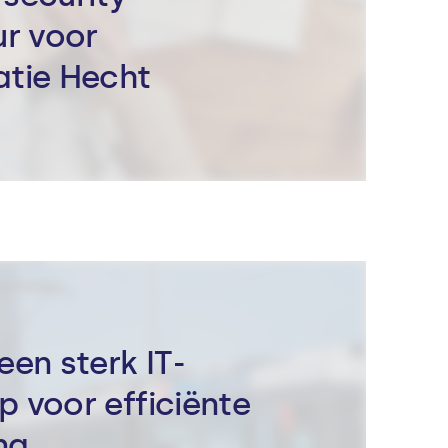
ur voor
atie Hecht
een sterk IT-
 voor efficiënte
ing