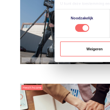
U kunt deze toestemming eenv
u het gebruik van niet-essent
Toestemmingsselectie
voorkeuren voor individuele 
Noodzakelijk
Meer informatie, inclusief ge
het gebruik van cookies te al
Weigeren
CPU
Data
Euro Drone Inspections
Smart AIS
Healthcare