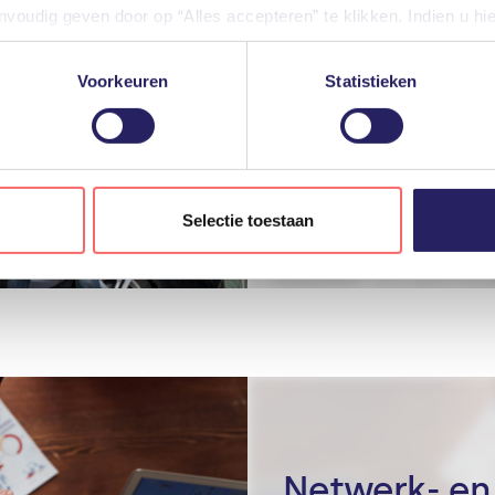
oudig geven door op “Alles accepteren” te klikken. Indien u hi
iële diensten uitschakelen door op “Alles weigeren” te klikken. U
diensten aanpassen.
Voorkeuren
Statistieken
Overal kunn
gevensverwerking door derden, vindt u in de instellingen en in o
grafische ap
len tijde weigeren of aanpassen via uw instellingen.
Selectie toestaan
Netwerk- en 