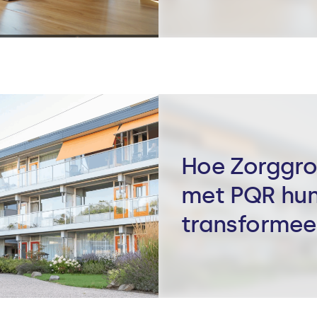
Hoe Zorggr
met PQR hun
transformee