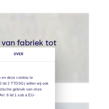
g van fabriek tot
OVER
 en deze continu te
5 lid 2 TTDSG) willen wij ook
istische gebruik van onze
rt. 6 lid 1 sub a EU-