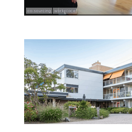
co-sourcing
workplace