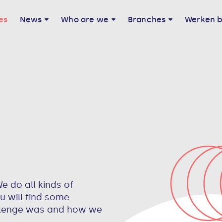
es
News
Who are we
Branches
Werken b
e do all kinds of
u will find some
llenge was and how we