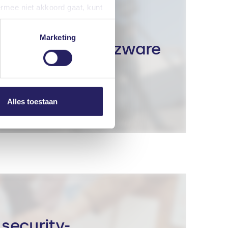
ermee niet akkoord gaat, kunt
iteraard kunt u ook de
Marketing
en werken met zware
nze privacyverklaring. U kunt
plicaties
Alles toestaan
security-