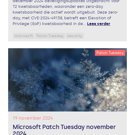
december 2024 beveiligingsupdates uitgebracht voor
72 kwetsbaarheden, waaronder een zero-day
kwetsbaarheid die actief wordt uitgebuit. Deze zero-
day, met CVE-2024-49138, betreft een Elevation of
Privilege (EoP) kwetsbaarheid in de...
Lees verder
microsoft
Patch Tuesday
security
Patch Tuesday
19 november 2024
Microsoft Patch Tuesday november
2024