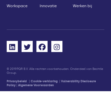
Workspace
Innovatie
Werken bij
© 2019
PQR B.V. Alle rechten voorbehouden. Onderdeel van Bechtle
Group.
Privacybeleid
|
Cookie-verklaring
|
Vulnerability Disclosure
Policy
|
Algemene Voorwaarden