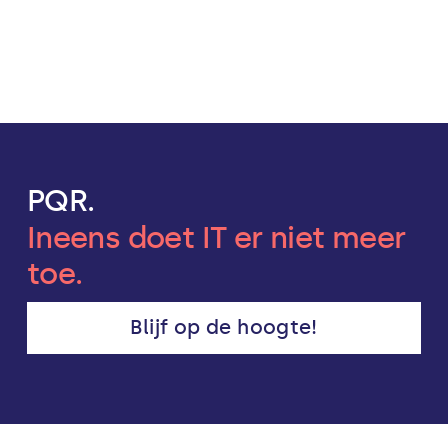
PQR.
Ineens doet IT er niet meer
toe.
Blijf op de hoogte!