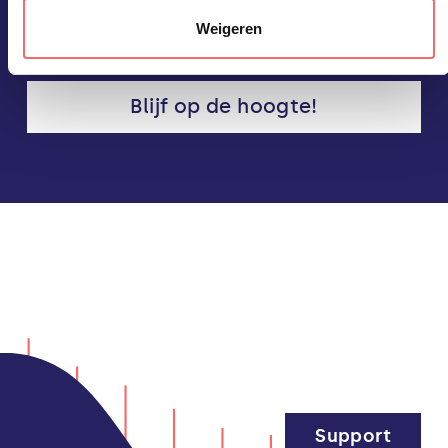
Ineens doet IT er niet meer
Weigeren
toe.
Blijf op de hoogte!
Support