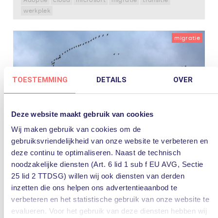
werkplek
migratie
TOESTEMMING
DETAILS
OVER
Deze website maakt gebruik van cookies
Wij maken gebruik van cookies om de
gebruiksvriendelijkheid van onze website te verbeteren en
4 oktober 2021
deze continu te optimaliseren. Naast de technisch
Migreren van NSX-V naar NSX-T: over
noodzakelijke diensten (Art. 6 lid 1 sub f EU AVG, Sectie
het hoe, wat en waarom
25 lid 2 TTDSG) willen wij ook diensten van derden
De manier waarop applicaties worden ontworpen en
inzetten die ons helpen ons advertentieaanbod te
geïmplementeerd, verandert. Moderne applicaties
verbeteren en het statistische gebruik van onze website te
draaien vandaag de dag in meerdere clouds en
evalueren. Voor het gebruik van deze diensten hebben wij
maken gebruik van verschillende