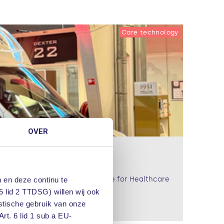
Care technology
OVER
novation in the Digital Workplace for Healthcare
 en deze continu te
5 lid 2 TTDSG) willen wij ook
istische gebruik van onze
rt. 6 lid 1 sub a EU-