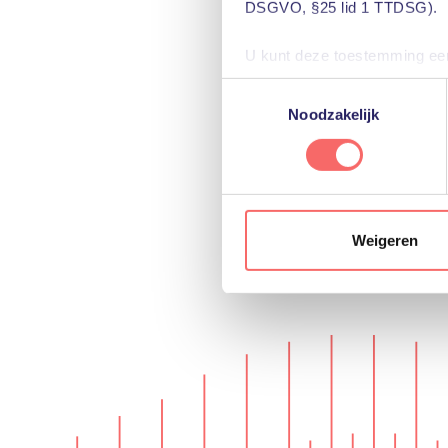
DSGVO, §25 lid 1 TTDSG).
U kunt deze toestemming eenv
u het gebruik van niet-essent
Toestemmingsselectie
voorkeuren voor individuele 
Noodzakelijk
Meer informatie, inclusief ge
het gebruik van cookies te al
Weigeren