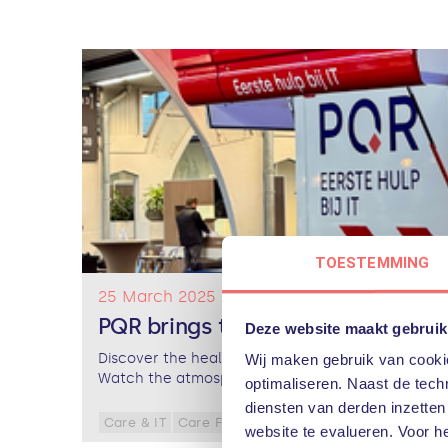
TOESTEMMING
25 March 2025
PQR brings the digital workplace 
Deze website maakt gebruik
Discover the healthcare workplace of the future –
Wij maken gebruik van cookie
Watch the atmospheric impression of a previous..
optimaliseren. Naast de techn
diensten van derden inzetten
Care & IT
Care Fair
Care technology
Digital wo
website te evalueren. Voor h