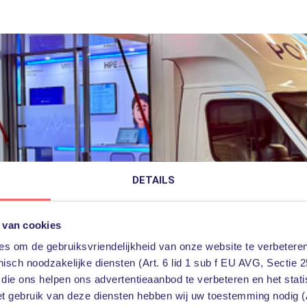
DETAILS
to life at Care & ICT 2025
 van cookies
 in our ambulance van PQR at the Care & IT Exhibition 2025 | In
s om de gebruiksvriendelijkheid van onze website te verbeteren
.
Lees verder
isch noodzakelijke diensten (Art. 6 lid 1 sub f EU AVG, Sectie 2
 die ons helpen ons advertentieaanbod te verbeteren en het stat
rkplace
omnissa
Care & IT
et gebruik van deze diensten hebben wij uw toestemming nodig (A