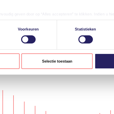
oudig geven door op “Alles accepteren” te klikken. Indien u hi
iële diensten uitschakelen door op “Alles weigeren” te klikken. U
diensten aanpassen.
Voorkeuren
Statistieken
gevensverwerking door derden, vindt u in de instellingen en in o
len tijde weigeren of aanpassen via uw instellingen.
Selectie toestaan