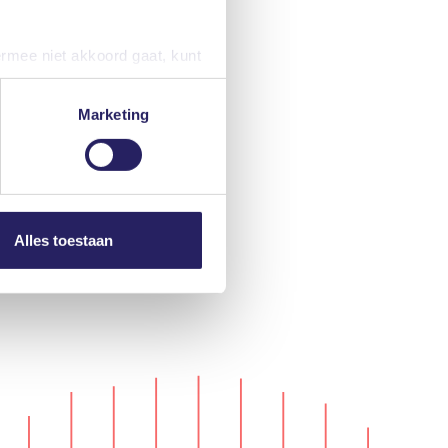
ermee niet akkoord gaat, kunt
iteraard kunt u ook de
Marketing
nze privacyverklaring. U kunt
Alles toestaan