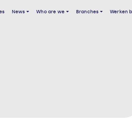
es
News
Who are we
Branches
Werken b