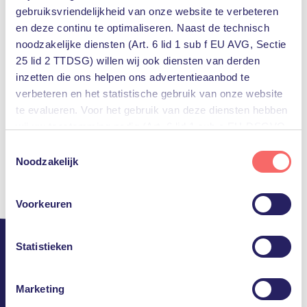
gebruiksvriendelijkheid van onze website te verbeteren
en deze continu te optimaliseren. Naast de technisch
noodzakelijke diensten (Art. 6 lid 1 sub f EU AVG, Sectie
25 lid 2 TTDSG) willen wij ook diensten van derden
inzetten die ons helpen ons advertentieaanbod te
verbeteren en het statistische gebruik van onze website
te evalueren. Voor het gebruik van deze diensten hebben
wij uw toestemming nodig (Art. 6 lid 1 sub a EU-DSGVO,
§25 lid 1 TTDSG).
Toestemmingsselectie
Noodzakelijk
U kunt deze toestemming eenvoudig geven door op
“Alles accepteren” te klikken. Indien u hiermee niet
Voorkeuren
akkoord gaat, kunt u het gebruik van niet-essentiële
diensten uitschakelen door op “Alles weigeren” te klikken.
Uiteraard kunt u ook de voorkeuren voor individuele
Statistieken
diensten aanpassen.
Support
Marketing
Meer informatie, inclusief gegevensverwerking door