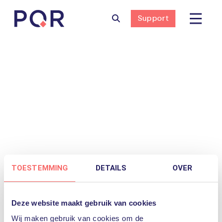
Support
Nothing to Show Right Now
It appears whatever you were looking for is
no longer here or perhaps wasn't here to
begin with. You might want to try starting
over from the homepage to see if you can
TOESTEMMING
DETAILS
OVER
find what you're after from there.
Deze website maakt gebruik van cookies
Wij maken gebruik van cookies om de