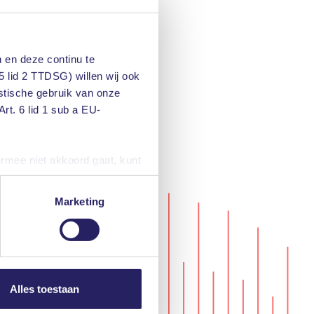
 en deze continu te
5 lid 2 TTDSG) willen wij ook
istische gebruik van onze
rt. 6 lid 1 sub a EU-
ermee niet akkoord gaat, kunt
iteraard kunt u ook de
Marketing
nze privacyverklaring. U kunt
Alles toestaan