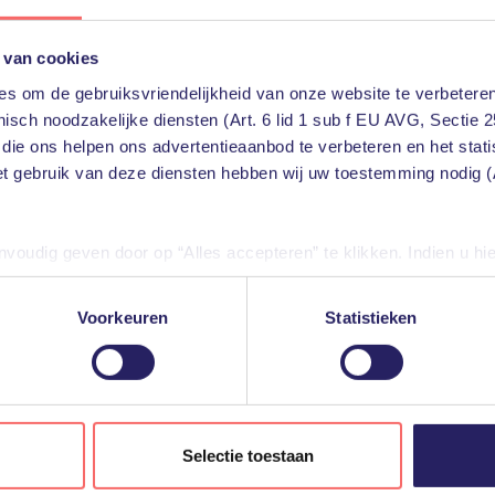
 van cookies
s om de gebruiksvriendelijkheid van onze website te verbeteren
isch noodzakelijke diensten (Art. 6 lid 1 sub f EU AVG, Sectie 2
 die ons helpen ons advertentieaanbod te verbeteren en het stat
et gebruik van deze diensten hebben wij uw toestemming nodig (A
oudig geven door op “Alles accepteren” te klikken. Indien u hi
iële diensten uitschakelen door op “Alles weigeren” te klikken. U
diensten aanpassen.
Voorkeuren
Statistieken
gevensverwerking door derden, vindt u in de instellingen en in o
len tijde weigeren of aanpassen via uw instellingen.
Selectie toestaan
Who are we