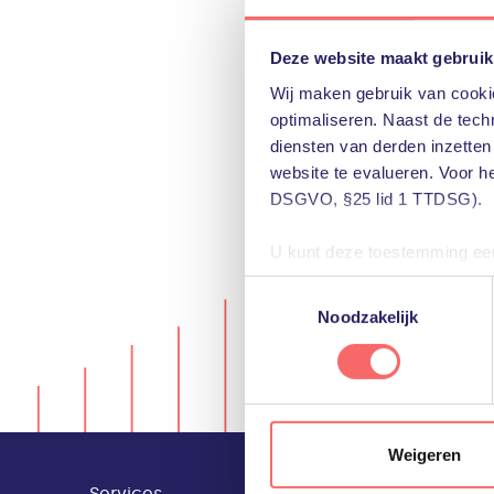
Deze website maakt gebruik
Wij maken gebruik van cookie
optimaliseren. Naast de techn
diensten van derden inzetten
website te evalueren. Voor h
DSGVO, §25 lid 1 TTDSG).
U kunt deze toestemming eenv
u het gebruik van niet-essent
Toestemmingsselectie
voorkeuren voor individuele 
Noodzakelijk
Meer informatie, inclusief ge
het gebruik van cookies te al
Weigeren
Services