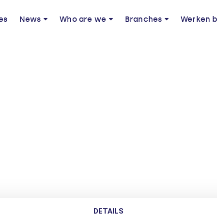
es
News
Who are we
Branches
Werken b
DETAILS