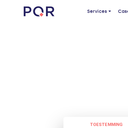
Services
Cas
Nothing to Show Right Now
It appears whatever you were looking
for is no longer here or perhaps wasn't
here to begin with. You might want to
try starting over from the homepage
to see if you can find what you're after
from there.
TOESTEMMING