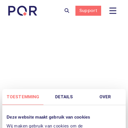
Support
Nothing to Show Right Now
It appears whatever you were looking for is
no longer here or perhaps wasn't here to
begin with. You might want to try starting
over from the homepage to see if you can
TOESTEMMING
DETAILS
OVER
find what you're after from there.
Deze website maakt gebruik van cookies
Wij maken gebruik van cookies om de