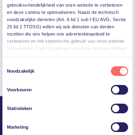
gebruiksvriendelijkheid van onze website te verbeteren
en deze continu te optimaliseren. Naast de technisch
noodzakelijke diensten (Art. 6 lid 1 sub f EU AVG, Sectie
25 lid 2 TTDSG) willen wij ook diensten van derden
inzetten die ons helpen ons advertentieaanbod te
verbeteren en het statistische gebruik van onze website
te evalueren. Voor het gebruik van deze diensten hebben
wij uw toestemming nodig (Art. 6 lid 1 sub a EU-DSGVO,
§25 lid 1 TTDSG).
Toestemmingsselectie
Noodzakelijk
U kunt deze toestemming eenvoudig geven door op
“Alles accepteren” te klikken. Indien u hiermee niet
Voorkeuren
akkoord gaat, kunt u het gebruik van niet-essentiële
diensten uitschakelen door op “Alles weigeren” te klikken.
Uiteraard kunt u ook de voorkeuren voor individuele
Statistieken
diensten aanpassen.
Support
Marketing
Meer informatie, inclusief gegevensverwerking door