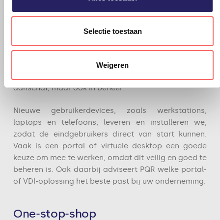
Wanneer het gaat om vernieuwing van de IT-
infrastructuur (zoals servers, opslag en netwerk)
Selectie toestaan
zijn grote investeringen in hardware vaak niet meer
nodig, maar zoeken we een combinatie van cloud,
hybride en virtueel. De experts van PQR berekenen
Weigeren
wat de meest kostenefficiënte oplossing is in
aanschaf, maar ook in beheer.
Nieuwe gebruikerdevices, zoals werkstations,
laptops en telefoons, leveren en installeren we,
zodat de eindgebruikers direct van start kunnen.
Vaak is een portal of virtuele desktop een goede
keuze om mee te werken, omdat dit veilig en goed te
beheren is. Ook daarbij adviseert PQR welke portal-
of VDI-oplossing het beste past bij uw onderneming.
One-stop-shop