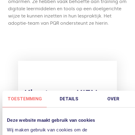
omarmen. Ze hebben vaak behoefte aan training om
digitale leermiddelen en tools op een doelgerichte
wijze te kunnen inzetten in hun lespraktijk. Het
adoptie-team van PQR ondersteunt ze hierin.
Klantcase: KIEN
TOESTEMMING
DETAILS
OVER
ICT kiest voor
innovatie en
Deze website maakt gebruik van cookies
krijgt meer tijd
Wij maken gebruik van cookies om de