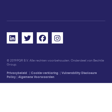
© 2019
PQR B.V. Alle rechten voorbehouden. Onderdeel van Bechtle
Group.
Privacybeleid
|
Cookie-verklaring
|
Vulnerability Disclosure
Policy
|
Algemene Voorwaarden