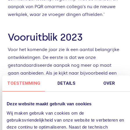
aanpak van PQR omarmen collega’s nu de nieuwe
werkplek, waar ze vroeger dingen afhielden.’
Vooruitblik 2023
Voor het komende jaar zie ik een aantal belangrijke
ontwikkelingen. De eerste is dat we onze
gestandaardiseerde aanpak nog meer op maat
gaan aanbieden. Als je kijkt naar bijvoorbeeld een
gemeente of zorginstelling: de werkwijze en het type
TOESTEMMING
DETAILS
OVER
mensen zijn anders en dus rollen we onze aanpak op
een andere manier uit. Ook binnen de klant zelf zie ik
Deze website maakt gebruik van cookies
een verdere evolutie: we gaan meerdere
doelgroepen bepalen, die we door de verandering
Wij maken gebruik van cookies om de
gebruiksvriendelijkheid van onze website te verbeteren en
heen leiden. We houden onze standaard aanpak,
deze continu te optimaliseren. Naast de technisch
maar gaan nog meer samen met de klant de