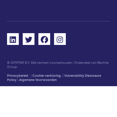
© 2019
PQR B.V. Alle rechten voorbehouden. Onderdeel van Bechtle
Group.
Privacybeleid
|
Cookie-verklaring
|
Vulnerability Disclosure
Policy
|
Algemene Voorwaarden