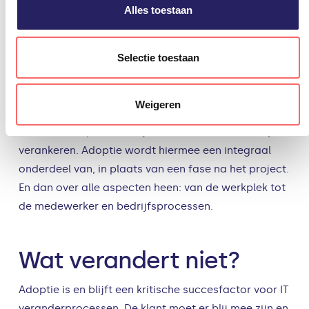
Alles toestaan
iemand staat.
Selectie toestaan
Resultaten borgen
De derde trend die ik zie is dat bedrijven de
Weigeren
resultaten willen borgen en dat is logisch. Adoptie is
een veranderproces, en je wilt de nieuwe werkwijze
verankeren. Adoptie wordt hiermee een integraal
onderdeel van, in plaats van een fase na het project.
En dan over alle aspecten heen: van de werkplek tot
de medewerker en bedrijfsprocessen.
Wat verandert niet?
Adoptie is en blijft een kritische succesfactor voor IT
veranderprocessen. De klant moet er blij mee zijn en