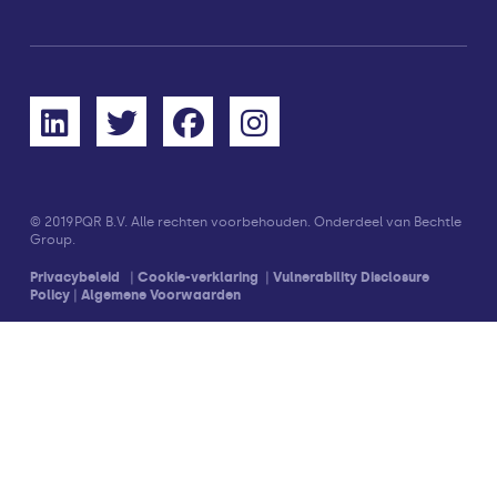
© 2019
PQR B.V. Alle rechten voorbehouden. Onderdeel van Bechtle
Group.
Privacybeleid
|
Cookie-verklaring
|
Vulnerability Disclosure
Policy
|
Algemene Voorwaarden