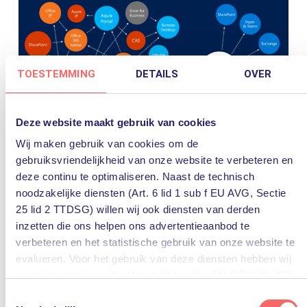
TOESTEMMING
DETAILS
OVER
Deze website maakt gebruik van cookies
Wij maken gebruik van cookies om de
gebruiksvriendelijkheid van onze website te verbeteren en
deze continu te optimaliseren. Naast de technisch
Beveiliging & Advanced
noodzakelijke diensten (Art. 6 lid 1 sub f EU AVG, Sectie
Threat Protection (ATP)
25 lid 2 TTDSG) willen wij ook diensten van derden
inzetten die ons helpen ons advertentieaanbod te
verbeteren en het statistische gebruik van onze website te
Het is niet moeilijk voor te stellen dat met een
evalueren. Voor het gebruik van deze diensten hebben wij
platform zo groot als Microsoft Azure er ook
uw toestemming nodig (Art. 6 lid 1 sub a EU-DSGVO, §25
onnoemelijk veel activiteit plaats vindt. Helaas is
lid 1 TTDSG).
Toestemmingsselectie
niet alle activiteit te goeder trouw. Hackers en