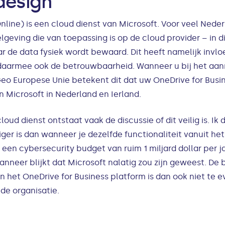
design
nline) is een cloud dienst van Microsoft. Voor veel Neder
lgeving die van toepassing is op de cloud provider – in d
r de data fysiek wordt bewaard. Dit heeft namelijk invlo
n daarmee ook de betrouwbaarheid. Wanneer u bij het a
eo Europese Unie betekent dit dat uw OneDrive for Bus
n Microsoft in Nederland en Ierland.
loud dienst ontstaat vaak de discussie of dit veilig is. Ik d
iliger is dan wanneer je dezelfde functionaliteit vanuit h
t een cybersecurity budget van ruim 1 miljard dollar per j
neer blijkt dat Microsoft nalatig zou zijn geweest. De b
 het OneDrive for Business platform is dan ook niet te e
de organisatie.