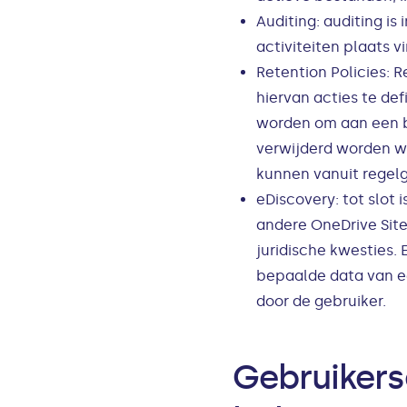
Auditing: auditing i
activiteiten plaats 
Retention Policies: 
hiervan acties te de
worden om aan een b
verwijderd worden wa
kunnen vanuit regelg
eDiscovery: tot slo
andere OneDrive Sit
juridische kwesties.
bepaalde data van ee
door de gebruiker.
Gebruikerse