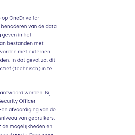
s op OneDrive for
n benaderen van de data.
g geven in het
van bestanden met
 worden met externen.
n. In dat geval zal dit
ief (technisch) in te
eantwoord worden. Bij
ecurity Officer
 Een afvaardiging van de
sniveau van gebruikers.
wat de mogelijkheden en
egestaan is. Daar waar