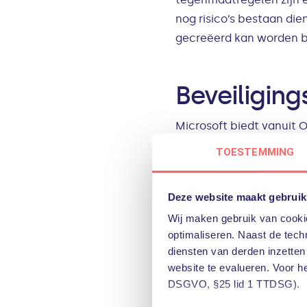
nog risico’s bestaan die
gecreëerd kan worden bi
Beveiligin
Microsoft biedt vanuit 
om data te beveiligen. 
TOESTEMMING
de toepasbaarheid. Afh
inzetten:
Deze website maakt gebruik
Wij maken gebruik van cookie
SyncSettings: OneDri
optimaliseren. Naast de techn
beïnvloeden. Het is 
diensten van derden inzetten
connecties met de O
website te evalueren. Voor h
domeinlidmaatschap.
DSGVO, §25 lid 1 TTDSG).
geblokkeerd worden