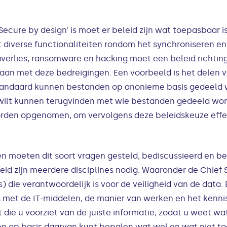
ecure by design’ is moet er beleid zijn wat toepasbaar i
t diverse functionaliteiten rondom het synchroniseren e
taverlies, ransomware en hacking moet een beleid richtin
an met deze bedreigingen. Een voorbeeld is het delen 
standaard kunnen bestanden op anonieme basis gedeeld
 wilt kunnen terugvinden met wie bestanden gedeeld worde
rden opgenomen, om vervolgens deze beleidskeuze effect
n moeten dit soort vragen gesteld, bediscussieerd en b
id zijn meerdere disciplines nodig. Waaronder de Chief S
s) die verantwoordelijk is voor de veiligheid van de data.
is met de IT-middelen, de manier van werken en het kenni
st die u voorziet van de juiste informatie, zodat u weet 
n op basis daarvan kunt bepalen wat wel en wat niet to