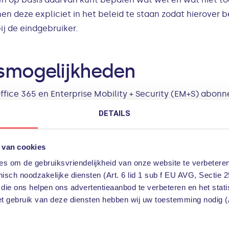
nen deze expliciet in het beleid te staan zodat hierover
j de eindgebruiker.
gsmogelijkheden
Office 365 en Enterprise Mobility + Security (EM+S) abon
Ik zal een aantal van deze mogelijkheden beschrijven e
DETAILS
ankelijk van uw abonnement kunt u één of meerdere van
 van cookies
s om de gebruiksvriendelijkheid van onze website te verbeteren
ve heeft een aantal instellingen ingebouwd om de synch
isch noodzakelijke diensten (Art. 6 lid 1 sub f EU AVG, Sectie 2
mogelijk de Sync Client for Mac OS X te blokkeren en te 
 die ons helpen ons advertentieaanbod te verbeteren en het stat
neDrive Client voor Windows gecontroleerd worden op A
et gebruik van deze diensten hebben wij uw toestemming nodig (A
 Het is goed om te vermelden dat de mobiele OneDrive 
.