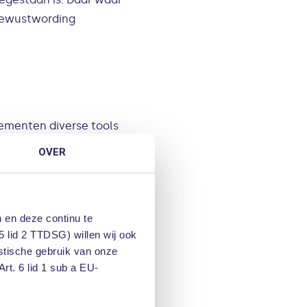
 bewustwording
nementen diverse tools
n voorbeelden geven van
OVER
 onderstaande tools
 en deze continu te
ronisatie te
5 lid 2 TTDSG) willen wij ook
forceren dat nieuwe
istische gebruik van onze
ctive Directory
rt. 6 lid 1 sub a EU-
apps hiermee niet