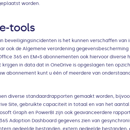
geplaatst worden.
e-tools
 beveiligingsincidenten is het kunnen verschaffen van i
ar ook de Algemene verordening gegevensbescherming 
 Office 365 en EM+S abonnementen ook hiervoor diverse 
 krijgen in data dat in OneDrive is opgeslagen ten opzicht
n uw abonnement kunt u één of meerdere van onderstaan
nen diverse standaardrapporten gemaakt worden, bijvoo
ive Site, gebruikte capaciteit in totaal en van het aant
osoft Graph en PowerBI zijn ook geavanceerdere rapport
e 365 Adoption Dashboard gegevens zien van gesynchron
intern gedeelde bestanden, extern gedeelde bestanden, 