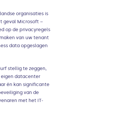
landse organisaties is
it geval Microsoft –
ed op de privacyregels
anmaken van uw tenant
iness data opgeslagen
urf stellig te zeggen,
et eigen datacenter
aar én kan significante
eveiliging van de
venaren met het IT-