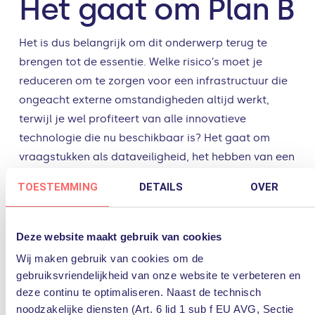
Het gaat om Plan B
Het is dus belangrijk om dit onderwerp terug te
brengen tot de essentie. Welke risico’s moet je
reduceren om te zorgen voor een infrastructuur die
ongeacht externe omstandigheden altijd werkt,
terwijl je wel profiteert van alle innovatieve
technologie die nu beschikbaar is? Het gaat om
vraagstukken als dataveiligheid, het hebben van een
exitstrategie, beschikbaarheid van ICT-services en
TOESTEMMING
DETAILS
OVER
regievoering.
Waarom zou je afscheid van geavanceerde cloud-
Deze website maakt gebruik van cookies
technologie willen nemen? Wij weten vanuit de
Wij maken gebruik van cookies om de
praktijk dat geavanceerde oplossingen zoals
gebruiksvriendelijkheid van onze website te verbeteren en
Microsoft Azure grote voordelen kunnen bieden. Wat
deze continu te optimaliseren. Naast de technisch
ons betreft is het uitgangspunt dan ook niet: hoe
noodzakelijke diensten (Art. 6 lid 1 sub f EU AVG, Sectie