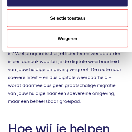
begin met
Selectie toestaan
weerbare IT
De doelstelling moet wat ons betreft niet zijn: hoe
Weigeren
komen we van deze situatie naar iets wat soeverein
is? Veel pragmatischer, efficiënter en wendbaarder
is een aanpak waarbij je de digitale weerbaarheid
van jouw huidige omgeving vergroot. De route naar
soevereiniteit – en dus digitale weerbaarheid –
wordt daarmee dus geen grootschalige migratie
van jouw huidige naar een soevereine omgeving,
maar een beheersbaar groeipad.
Hoe wij je helpen