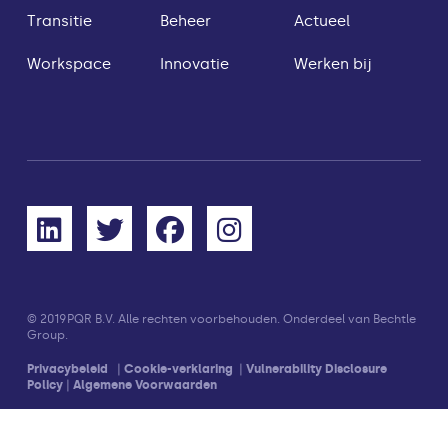
Transitie
Beheer
Actueel
Workspace
Innovatie
Werken bij
© 2019
PQR B.V. Alle rechten voorbehouden. Onderdeel van Bechtle
Group.
Privacybeleid
|
Cookie-verklaring
|
Vulnerability Disclosure
Policy
|
Algemene Voorwaarden