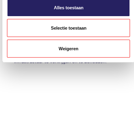
tijde weigeren of aanpassen via uw instellingen.
Alles toestaan
PQR
In een steeds veranderende en complexer
Selectie toestaan
wordende wereld wordt iedereen steeds
afhankelijker van IT. PQR streeft ernaar de beste
partner te zijn die zich richt op de behoefte van
Weigeren
organisaties en hen helpt controle over hun IT-
infrastructuur te verkrijgen én te behouden.