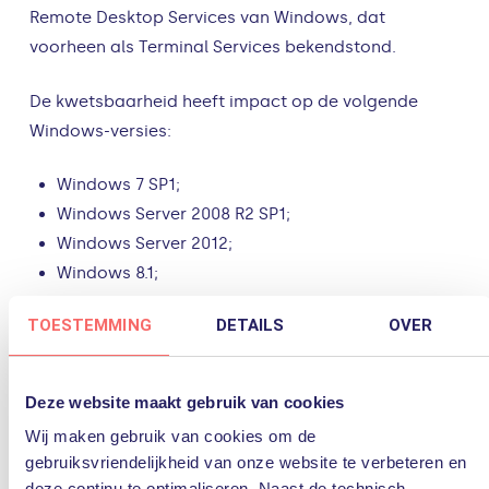
Remote Desktop Services van Windows, dat
voorheen als Terminal Services bekendstond.
De kwetsbaarheid heeft impact op de volgende
Windows-versies:
Windows 7 SP1;
Windows Server 2008 R2 SP1;
Windows Server 2012;
Windows 8.1;
Windows Server 2012 R2;
TOESTEMMING
DETAILS
OVER
Alle ondersteunde versies van Windows 10 en
tevens de server versie, zoals Windows 2016 en
2019.
Deze website maakt gebruik van cookies
Wij maken gebruik van cookies om de
gebruiksvriendelijkheid van onze website te verbeteren en
Wat doet PQR eraan?
deze continu te optimaliseren. Naast de technisch