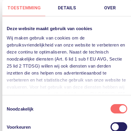
deze panelen.
TOESTEMMING
DETAILS
OVER

Deze website maakt gebruik van cookies

Wij maken gebruik van cookies om de

gebruiksvriendelijkheid van onze website te verbeteren en

deze continu te optimaliseren. Naast de technisch
noodzakelijke diensten (Art. 6 lid 1 sub f EU AVG, Sectie
25 lid 2 TTDSG) willen wij ook diensten van derden
inzetten die ons helpen ons advertentieaanbod te
Geplaatst door
verbeteren en het statistische gebruik van onze website te
evalueren. Voor het gebruik van deze diensten hebben wij
uw toestemming nodig (Art. 6 lid 1 sub a EU-DSGVO, §25
lid 1 TTDSG).
Toestemmingsselectie
Noodzakelijk
U kunt deze toestemming eenvoudig geven door op “Alles
PQR
accepteren” te klikken. Indien u hiermee niet akkoord gaat,
Voorkeuren
kunt u het gebruik van niet-essentiële diensten