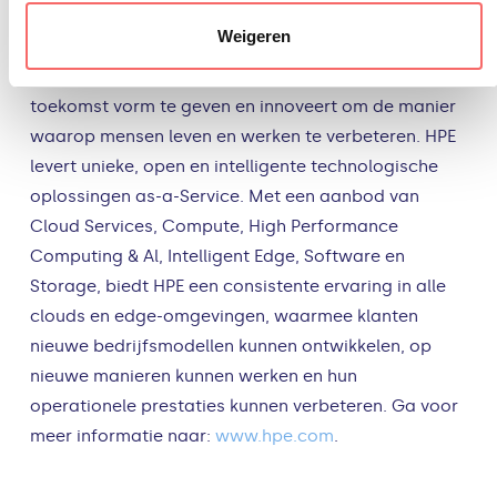
wereldwijde edge-to-cloud bedrijf dat organisaties
Weigeren
helpt resultaten te versnellen door meer waarde te
halen uit al hun data. HPE is al decennia bezig om de
toekomst vorm te geven en innoveert om de manier
waarop mensen leven en werken te verbeteren. HPE
levert unieke, open en intelligente technologische
oplossingen as-a-Service. Met een aanbod van
Cloud Services, Compute, High Performance
Computing & Al, Intelligent Edge, Software en
Storage, biedt HPE een consistente ervaring in alle
clouds en edge-omgevingen, waarmee klanten
nieuwe bedrijfsmodellen kunnen ontwikkelen, op
nieuwe manieren kunnen werken en hun
operationele prestaties kunnen verbeteren. Ga voor
meer informatie naar:
www.hpe.com
.