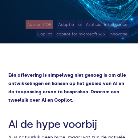
Auteur: PQR
Adoptie
ai
Artificial Intelligence
Copilot
copilot for microsoft365
innovatie
Eén aflevering is simpelweg niet genoeg is om alle
ontwikkelingen en kansen op het gebied van AI en
de toepassing ervan te bespreken. Daarom een
tweeluik over AI en Copilot.
AI de hype voorbij
AI is natuurlijk geen hype, maar wat zijn de actuele