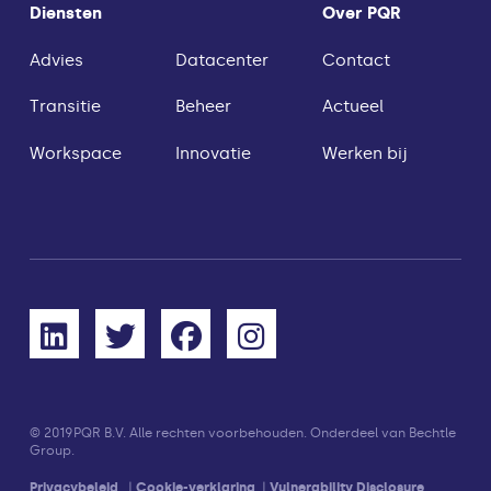
Diensten
Over PQR
Advies
Datacenter
Contact
Transitie
Beheer
Actueel
Workspace
Innovatie
Werken bij
© 2019
PQR B.V. Alle rechten voorbehouden. Onderdeel van Bechtle
Group.
Privacybeleid
|
Cookie-verklaring
|
Vulnerability Disclosure