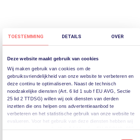
TOESTEMMING
DETAILS
OVER
Productief met Copilot
Deze website maakt gebruik van cookies
Gaat Copilot de manier van werken drastisch
Wij maken gebruik van cookies om de
veranderen? Jeroen Laurijsen en Raoul de Weille
gebruiksvriendelijkheid van onze website te verbeteren en
deze continu te optimaliseren. Naast de technisch
geven inzichten en tips, om te starten ermee en ook
noodzakelijke diensten (Art. 6 lid 1 sub f EU AVG, Sectie
hoe dit in de praktijk werkt (en soms niet werkt)
25 lid 2 TTDSG) willen wij ook diensten van derden
voor gebruikers. Daarnaast geven ze antwoord op
inzetten die ons helpen ons advertentieaanbod te
de vraag: hoe hou je het gebruik van Copilot veilig?
verbeteren en het statistische gebruik van onze website te
Beluister de podcast op Spotify:
evalueren. Voor het gebruik van deze diensten hebben wij
uw toestemming nodig (Art. 6 lid 1 sub a EU-DSGVO, §25
lid 1 TTDSG).
Toestemmingsselectie