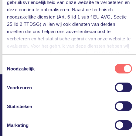
gebruiksvriendelijkheid van onze website te verbeteren en
deze continu te optimaliseren. Naast de technisch
noodzakelijke diensten (Art. 6 lid 1 sub f EU AVG, Sectie
25 lid 2 TTDSG) willen wij ook diensten van derden
inzetten die ons helpen ons advertentieaanbod te
verbeteren en het statistische gebruik van onze website te
evalueren. Voor het gebruik van deze diensten hebben wij
uw toestemming nodig (Art. 6 lid 1 sub a EU-DSGVO, §25
lid 1 TTDSG).
Toestemmingsselectie
Noodzakelijk
U kunt deze toestemming eenvoudig geven door op “Alles
accepteren” te klikken. Indien u hiermee niet akkoord gaat,
Voorkeuren
kunt u het gebruik van niet-essentiële diensten
PQR.
uitschakelen door op “Alles weigeren” te klikken. Uiteraard
kunt u ook de voorkeuren voor individuele diensten
Statistieken
Ineens doet IT er niet meer
aanpassen.
toe.
Marketing
Meer informatie, inclusief gegevensverwerking door
derden, vindt u in de instellingen en in onze