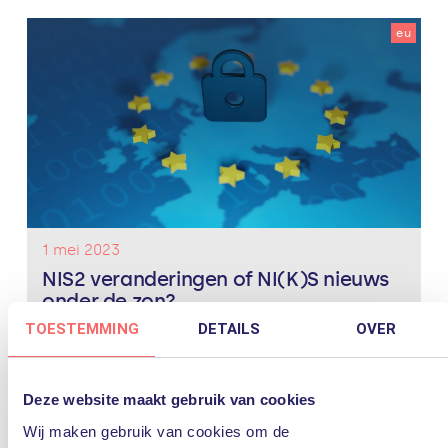
eu
1 mei 2023
NIS2 veranderingen of NI(K)S nieuws
onder de zon?
TOESTEMMING
DETAILS
OVER
De nieuwe EU NIS2-richtlijn moet de digitale
weerbaarheid in de hele Europese Unie verbeteren.
Deze richtlijn wordt in 2024 van kracht. Wat gaat er
veranderen of is er eigenlijk weinig nieuws onder de
Deze website maakt gebruik van cookies
zon? Historie...
Lees verder
Wij maken gebruik van cookies om de
cybersecurity
eu
IT-beveiliging
nis richtlijn
nis2