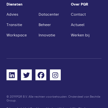
Diensten
Over PQR
Advies
Datacenter
Contact
Transitie
Beheer
Actueel
Workspace
Innovatie
Werken bij
© 2019
PQR B.V. Alle rechten voorbehouden. Onderdeel van Bechtle
Group.