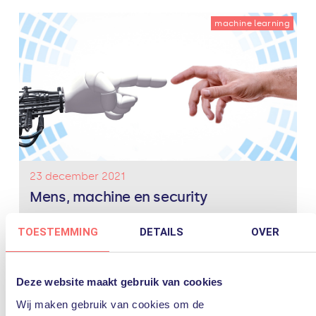
machine learning
23 december 2021
Mens, machine en security
Hoe kan technologie de mens ondersteunen om veilig
TOESTEMMING
DETAILS
OVER
te werken? Jelle Niemantsverdriet, National Security
Officer bij Microsoft gaat met Bas van Baalen in
gesprek over hoe ‘de machine’, dus de technologie
met intelligentie en data...
Lees verder
Deze website maakt gebruik van cookies
ai
machine
machine learning
mens
podcast
Wij maken gebruik van cookies om de
security
technologie