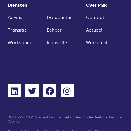
Diensten
Over PQR
Advies
Datacenter
Contact
Transitie
Beheer
Actueel
Workspace
Innovatie
Werken bij
© 2019
PQR B.V. Alle rechten voorbehouden. Onderdeel van Bechtle
Group.