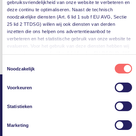
gebruiksvriendelijkheid van onze website te verbeteren en
deze continu te optimaliseren. Naast de technisch
noodzakelijke diensten (Art. 6 lid 1 sub f EU AVG, Sectie
25 lid 2 TTDSG) willen wij ook diensten van derden
inzetten die ons helpen ons advertentieaanbod te
verbeteren en het statistische gebruik van onze website te
evalueren. Voor het gebruik van deze diensten hebben wij
uw toestemming nodig (Art. 6 lid 1 sub a EU-DSGVO, §25
lid 1 TTDSG).
Toestemmingsselectie
Noodzakelijk
U kunt deze toestemming eenvoudig geven door op “Alles
accepteren” te klikken. Indien u hiermee niet akkoord gaat,
Voorkeuren
kunt u het gebruik van niet-essentiële diensten
PQR.
uitschakelen door op “Alles weigeren” te klikken. Uiteraard
kunt u ook de voorkeuren voor individuele diensten
Statistieken
Ineens doet IT er niet meer
aanpassen.
toe.
Marketing
Meer informatie, inclusief gegevensverwerking door
derden, vindt u in de instellingen en in onze