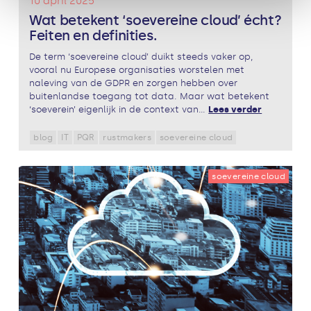
10 april 2025
Wat betekent ‘soevereine cloud’ écht?
Feiten en definities.
De term ‘soevereine cloud’ duikt steeds vaker op,
vooral nu Europese organisaties worstelen met
naleving van de GDPR en zorgen hebben over
buitenlandse toegang tot data. Maar wat betekent
‘soeverein’ eigenlijk in de context van...
Lees verder
blog
IT
PQR
rustmakers
soevereine cloud
soevereine cloud