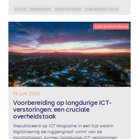
cloud
datacenter
hybride cloud
soevereine cloud
soevereine cloud
16 juni 2025
Voorbereiding op langdurige ICT-
verstoringen: een cruciale
overheidstaak
Gepubliceerd op ICT Magazine In een tijd waarin
digitalisering de ruggengraat vormt van de
maatschappij, kunnen langdurige ICT-verstoringen