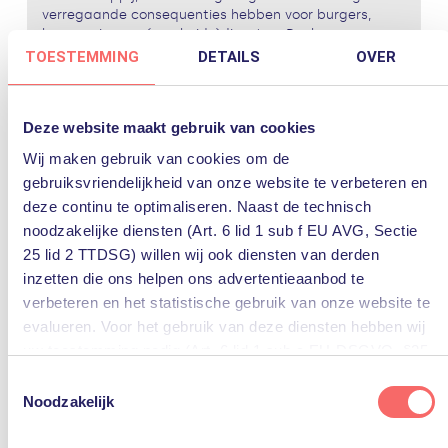
verregaande consequenties hebben voor burgers,
leveranciers en (overheids)diensten. Denk aan een
ransomware-aanval die kritieke systemen gijzelt, een...
TOESTEMMING
DETAILS
OVER
Lees verder
cloud
overheid
security
soevereine cloud
Deze website maakt gebruik van cookies
Wij maken gebruik van cookies om de
soevereine cloud
gebruiksvriendelijkheid van onze website te verbeteren en
deze continu te optimaliseren. Naast de technisch
noodzakelijke diensten (Art. 6 lid 1 sub f EU AVG, Sectie
25 lid 2 TTDSG) willen wij ook diensten van derden
inzetten die ons helpen ons advertentieaanbod te
verbeteren en het statistische gebruik van onze website te
evalueren. Voor het gebruik van deze diensten hebben wij
uw toestemming nodig (Art. 6 lid 1 sub a EU-DSGVO, §25
lid 1 TTDSG).
Toestemmingsselectie
10 april 2025
Noodzakelijk
Waarom Europese organisaties nu
U kunt deze toestemming eenvoudig geven door op “Alles
moeten nadenken over
accepteren” te klikken. Indien u hiermee niet akkoord gaat,