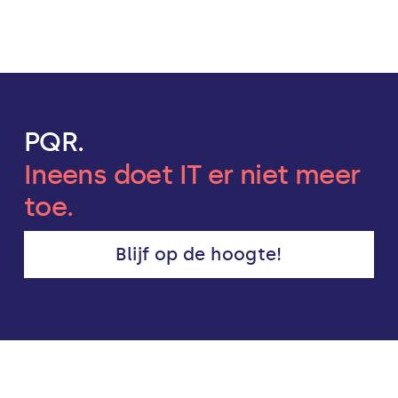
PQR.
Ineens doet IT er niet meer
toe.
Blijf op de hoogte!