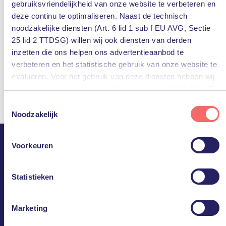
gebruiksvriendelijkheid van onze website te verbeteren en
deze continu te optimaliseren. Naast de technisch
noodzakelijke diensten (Art. 6 lid 1 sub f EU AVG, Sectie
25 lid 2 TTDSG) willen wij ook diensten van derden
inzetten die ons helpen ons advertentieaanbod te
verbeteren en het statistische gebruik van onze website te
evalueren. Voor het gebruik van deze diensten hebben wij
uw toestemming nodig (Art. 6 lid 1 sub a EU-DSGVO, §25
lid 1 TTDSG).
Toestemmingsselectie
Noodzakelijk
U kunt deze toestemming eenvoudig geven door op “Alles
accepteren” te klikken. Indien u hiermee niet akkoord gaat,
Voorkeuren
kunt u het gebruik van niet-essentiële diensten
PQR.
uitschakelen door op “Alles weigeren” te klikken. Uiteraard
kunt u ook de voorkeuren voor individuele diensten
Statistieken
Ineens doet IT er niet meer
aanpassen.
toe.
Marketing
Meer informatie, inclusief gegevensverwerking door
derden, vindt u in de instellingen en in onze