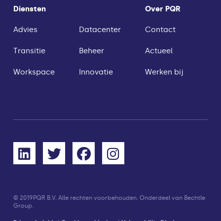
Diensten
Over PQR
Advies
Datacenter
Contact
Transitie
Beheer
Actueel
Workspace
Innovatie
Werken bij
© 2019
PQR B.V. Alle rechten voorbehouden. Onderdeel van Bechtle
Group.