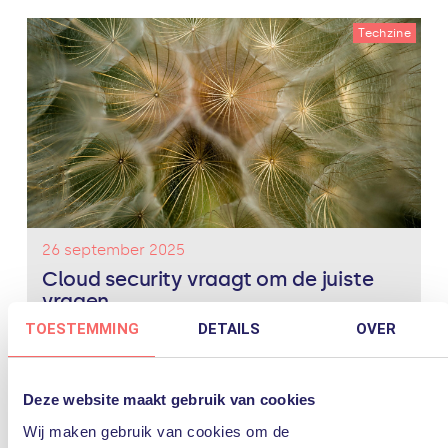
Techzine
26 september 2025
Cloud security vraagt om de juiste
vragen
TOESTEMMING
DETAILS
OVER
De overstap naar de cloud biedt veel voordelen, maar
brengt ook nieuwe uitdagingen met zich mee op het
gebied van security. Welke vragen moet je als
organisatie stellen om grip te houden op de
Deze website maakt gebruik van cookies
veiligheid...
Lees verder
Wij maken gebruik van cookies om de
cloud
Rondetafeldiscussie
security
Techzine