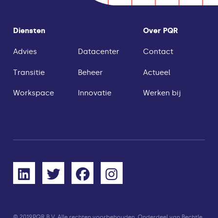
Diensten
Over PQR
Advies
Datacenter
Contact
Transitie
Beheer
Actueel
Workspace
Innovatie
Werken bij
© 2019
PQR B.V. Alle rechten voorbehouden. Onderdeel van Bechtle