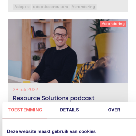
Adoptie
adoptieconsultant
Verandering
Verandering
29 juli 2022
Resource Solutions podcast
Resources zijn schaars in de huidige wereld.
TOESTEMMING
DETAILS
OVER
Specialisme en de juiste kennis is belangrijk op
cruciale momenten. Om een goede match te maken, is
het dus van belang om elkaar écht te leren kennen.
Bas...
Lees verder
Deze website maakt gebruik van cookies