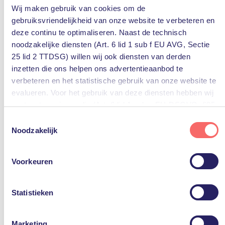
Wij maken gebruik van cookies om de
IT
podcast
Resource Solutions
rustmakers
gebruiksvriendelijkheid van onze website te verbeteren en
Verandering
deze continu te optimaliseren. Naast de technisch
noodzakelijke diensten (Art. 6 lid 1 sub f EU AVG, Sectie
Verandering
25 lid 2 TTDSG) willen wij ook diensten van derden
inzetten die ons helpen ons advertentieaanbod te
verbeteren en het statistische gebruik van onze website te
evalueren. Voor het gebruik van deze diensten hebben wij
uw toestemming nodig (Art. 6 lid 1 sub a EU-DSGVO, §25
lid 1 TTDSG).
Toestemmingsselectie
Noodzakelijk
U kunt deze toestemming eenvoudig geven door op “Alles
accepteren” te klikken. Indien u hiermee niet akkoord gaat,
25 mei 2022
Voorkeuren
kunt u het gebruik van niet-essentiële diensten
Adoptie Podcast
uitschakelen door op “Alles weigeren” te klikken. Uiteraard
kunt u ook de voorkeuren voor individuele diensten
Medewerkers productiever en effectiever hun werk
Statistieken
laten doen. Dat is het doel van nieuwe technologie.
aanpassen.
Maar om dat doel te bereiken, is het wel belangrijk
dat medewerkers nieuwe technologie leren gebruiken
Marketing