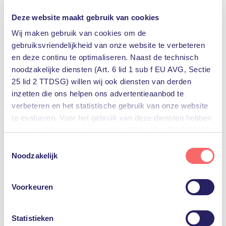
“Dankzij GuardData Offsite
Deze website maakt gebruik van cookies
Back-up en de hulp van
Wij maken gebruik van cookies om de
AXEZ weten we zeker dat
gebruiksvriendelijkheid van onze website te verbeteren
en deze continu te optimaliseren. Naast de technisch
onze bedrijfskritische
noodzakelijke diensten (Art. 6 lid 1 sub f EU AVG, Sectie
gegevens niet op straat
25 lid 2 TTDSG) willen wij ook diensten van derden
komen te liggen!” Tim
inzetten die ons helpen ons advertentieaanbod te
verbeteren en het statistische gebruik van onze website
Smals, Senior
te evalueren. Voor het gebruik van deze diensten hebben
Systeembeheerder bij
wij uw toestemming nodig (Art. 6 lid 1 sub a EU-DSGVO,
Dimence Groep.
§25 lid 1 TTDSG).
Toestemmingsselectie
Noodzakelijk
U kunt deze toestemming eenvoudig geven door op
“Alles accepteren” te klikken. Indien u hiermee niet
Voorkeuren
akkoord gaat, kunt u het gebruik van niet-essentiële
Diensten
diensten uitschakelen door op “Alles weigeren” te klikken.
Uiteraard kunt u ook de voorkeuren voor individuele
Statistieken
baas