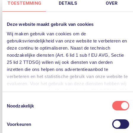
TOESTEMMING
DETAILS
OVER
volgende onderwerpen worden besproken in de
flyer:
Deze website maakt gebruik van cookies
Wij maken gebruik van cookies om de
Wat is data- en collaboration-governance?
gebruiksvriendelijkheid van onze website te verbeteren en
Het belang van data- en collaboration-
deze continu te optimaliseren. Naast de technisch
governance in Microsoft 365
noodzakelijke diensten (Art. 6 lid 1 sub f EU AVG, Sectie
Draagvlak is essentieel voor succesvolle adoptie
25 lid 2 TTDSG) willen wij ook diensten van derden
inzetten die ons helpen ons advertentieaanbod te
Best practices voor data- en collaboration-
verbeteren en het statistische gebruik van onze website te
governance
evalueren. Voor het gebruik van deze diensten hebben wij
Hoe PQR u kan helpen
uw toestemming nodig (Art. 6 lid 1 sub a EU-DSGVO, §25
Workshop 1: inventarisatie van de
lid 1 TTDSG).
Toestemmingsselectie
uitgangspunten
Noodzakelijk
Workshop 2: richtlijnen en beleidsregels
U kunt deze toestemming eenvoudig geven door op “Alles
Wat kunt u verwachten?
accepteren” te klikken. Indien u hiermee niet akkoord gaat,
Voorkeuren
Beleid en techniek op elkaar afgestemd
kunt u het gebruik van niet-essentiële diensten