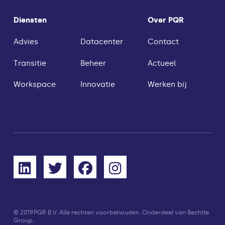
Diensten
Over PQR
Advies
Datacenter
Contact
Transitie
Beheer
Actueel
Workspace
Innovatie
Werken bij
© 2019
PQR B.V. Alle rechten voorbehouden. Onderdeel van Bechtle
Group.