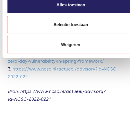
informatie?
Alles toestaan
1.
https://www.contrastsecurity.com/security-
Selectie toestaan
influencers/new-spring4shell-vulnerability-
confirmed-what-it-is-and-how-to-be-prepared
Weigeren
2.
https://www.rapid7.com/blog/post/2022/03/30/spring4s
zero-day-vulnerability-in-spring-framework/
3.
https://www.ncsc.nl/actueel/advisory?id=NCSC-
2022-0221
Bron: https://www.ncsc.nl/actueel/advisory?
id=NCSC-2022-0221