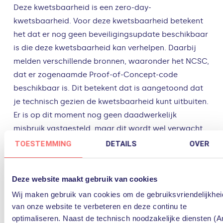
Deze kwetsbaarheid is een zero-day-
kwetsbaarheid. Voor deze kwetsbaarheid betekent
het dat er nog geen beveiligingsupdate beschikbaar
is die deze kwetsbaarheid kan verhelpen. Daarbij
melden verschillende bronnen, waaronder het NCSC,
dat er zogenaamde Proof-of-Concept-code
beschikbaar is. Dit betekent dat is aangetoond dat
je technisch gezien de kwetsbaarheid kunt uitbuiten.
Er is op dit moment nog geen daadwerkelijk
misbruik vastgesteld, maar dit wordt wel verwacht.
TOESTEMMING
DETAILS
OVER
Wat kun je doen?
Deze website maakt gebruik van cookies
Wij maken gebruik van cookies om de gebruiksvriendelijkhei
Er is nog veel onduidelijk over deze kwetsbaarheid
van onze website te verbeteren en deze continu te
en welke maatregelen je kunt en moet nemen.
optimaliseren. Naast de technisch noodzakelijke diensten (Ar