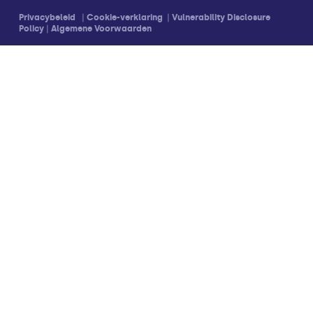
Privacybeleid
|
Cookie-verklaring
|
Vulnerability Disclosure
Policy
|
Algemene Voorwaarden