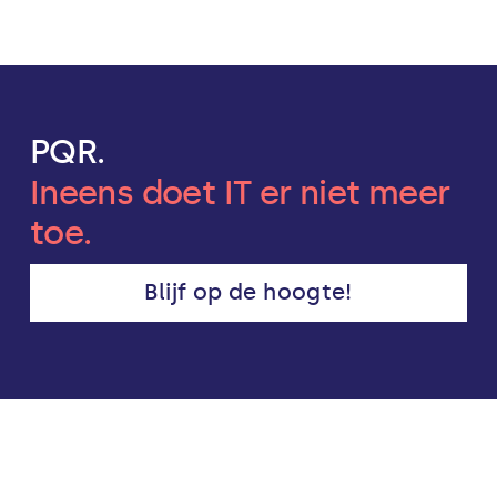
PQR.
Ineens doet IT er niet meer
toe.
Blijf op de hoogte!