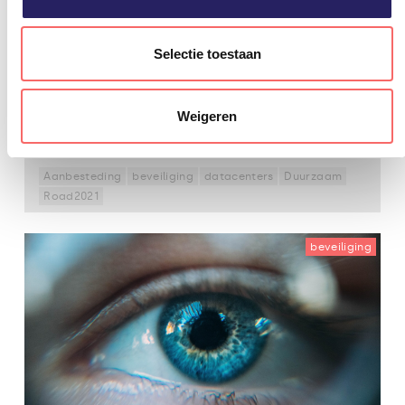
PQR en Telindus winnen Rijksoverheid
Aanbesteding voor Datacenters 2021
(ROAD2021)
Selectie toestaan
De combinatie PQR en Telindus is winnaar van de
Rijksoverheid Aanbesteding voor Datacenters 2021
(ROAD2021). Voor de categorie ‘Datacenters’ hebben
Weigeren
de ICT-dienstverleners de handen ineen geslagen en
zijn ze geselecteerd als één van de vier...
Lees verder
Aanbesteding
beveiliging
datacenters
Duurzaam
Road2021
beveiliging