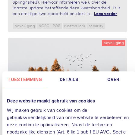
Spring4shell). Hiervoor informeren we u over de
laatste update betreffende deze kwetsbaarheid. Er is
een ernstige kwetsbaarheid ontdekt in...
Lees verder
beveiliging
NCSC
PQR
rustmakers
security
beveiliging
TOESTEMMING
DETAILS
OVER
Deze website maakt gebruik van cookies
31 maart 2022
Wij maken gebruik van cookies om de
NCSC: Kwetsbaarheden Spring Core
gebruiksvriendelijkheid van onze website te verbeteren en
Framework
deze continu te optimaliseren. Naast de technisch
noodzakelijke diensten (Art. 6 lid 1 sub f EU AVG, Sectie
Er is een ernstige kwetsbaarheid ontdekt in Spring