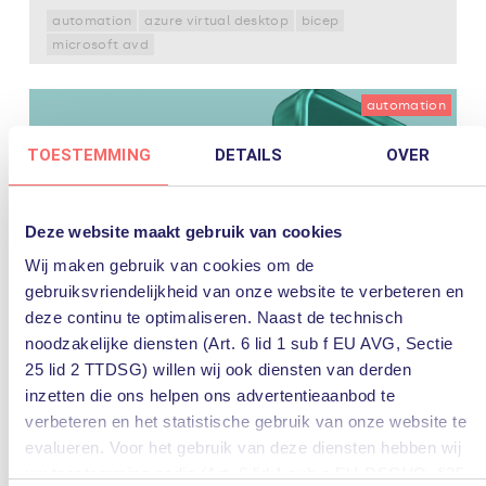
automation
azure virtual desktop
bicep
microsoft avd
automation
TOESTEMMING
DETAILS
OVER
Deze website maakt gebruik van cookies
Wij maken gebruik van cookies om de
gebruiksvriendelijkheid van onze website te verbeteren en
deze continu te optimaliseren. Naast de technisch
29 maart 2023
noodzakelijke diensten (Art. 6 lid 1 sub f EU AVG, Sectie
Chat GPT of Cheat GPT – hoe
25 lid 2 TTDSG) willen wij ook diensten van derden
beinvloedt dit het werk van IT’ers
inzetten die ons helpen ons advertentieaanbod te
verbeteren en het statistische gebruik van onze website te
In deze CTO Office Update bespreken Ward van den
evalueren. Voor het gebruik van deze diensten hebben wij
Heuvel en Peter van der Meijden hoe ChatGPT het
werk van IT’ers gaat beïnvloeden. Daarnaast geeft
uw toestemming nodig (Art. 6 lid 1 sub a EU-DSGVO, §25