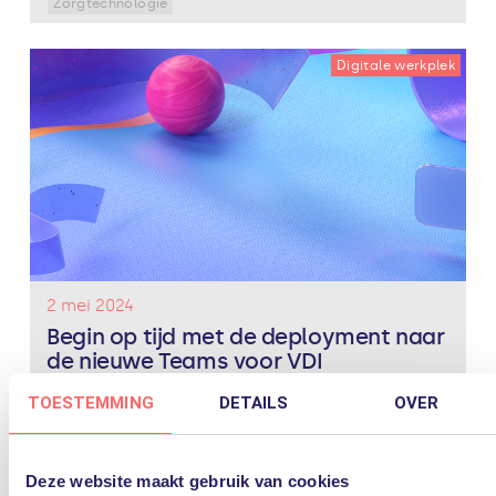
Zorgtechnologie
Digitale werkplek
2 mei 2024
Begin op tijd met de deployment naar
de nieuwe Teams voor VDI
Microsoft heeft onlangs de einddatum aangekondigd
TOESTEMMING
DETAILS
OVER
van de klassieke Teams client. Het einde van de
service is 1 oktober 2024. Vanaf die datum krijgt u bij
gebruik van de oude client een melding om te...
Lees
verder
Deze website maakt gebruik van cookies