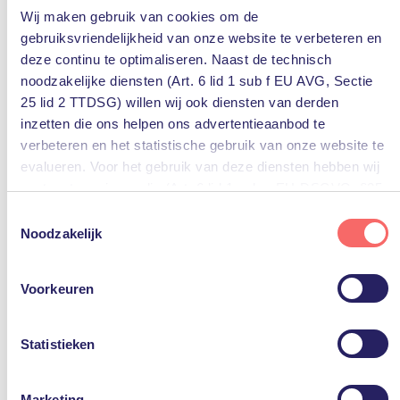
Wij maken gebruik van cookies om de
Digitale werkplek
microsoft
MS Teams
VDI
gebruiksvriendelijkheid van onze website te verbeteren en
deze continu te optimaliseren. Naast de technisch
Digitale werkplek
noodzakelijke diensten (Art. 6 lid 1 sub f EU AVG, Sectie
25 lid 2 TTDSG) willen wij ook diensten van derden
inzetten die ons helpen ons advertentieaanbod te
verbeteren en het statistische gebruik van onze website te
evalueren. Voor het gebruik van deze diensten hebben wij
uw toestemming nodig (Art. 6 lid 1 sub a EU-DSGVO, §25
lid 1 TTDSG).
Toestemmingsselectie
Noodzakelijk
U kunt deze toestemming eenvoudig geven door op “Alles
6 september 2023
accepteren” te klikken. Indien u hiermee niet akkoord gaat,
Voorkeuren
Persona’s: elke medewerker een
kunt u het gebruik van niet-essentiële diensten
digitale werkplek op maat
uitschakelen door op “Alles weigeren” te klikken. Uiteraard
kunt u ook de voorkeuren voor individuele diensten
Wanneer u binnen uw organisatie een nieuwe digitale
Statistieken
werkplek gaat implementeren, krijgt iedereen dan
aanpassen.
exact dezelfde standaard werkplek of kiest u voor
maatwerk? En als u kiest voor een standaard
Marketing