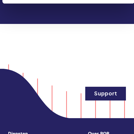
Support
Diensten
Over PQR