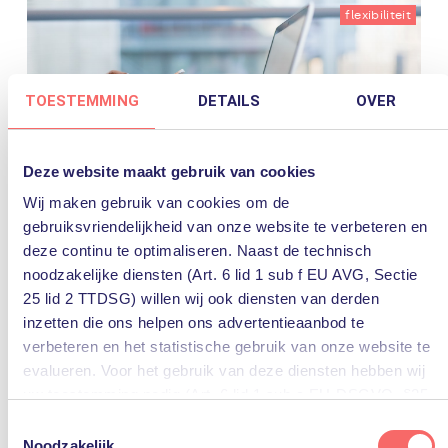
flexibiliteit
TOESTEMMING
DETAILS
OVER
Deze website maakt gebruik van cookies
Wij maken gebruik van cookies om de
gebruiksvriendelijkheid van onze website te verbeteren en
6 mei 2021
deze continu te optimaliseren. Naast de technisch
Werkplekmigratie naar de cloud:
noodzakelijke diensten (Art. 6 lid 1 sub f EU AVG, Sectie
nuttig of bezigheidstherapie?
25 lid 2 TTDSG) willen wij ook diensten van derden
Steeds meer organisaties besluiten hun werkplekken
inzetten die ons helpen ons advertentieaanbod te
naar de cloud te migreren. Vaak worden de voordelen
verbeteren en het statistische gebruik van onze website te
hiervan bekeken vanuit het IT-perspectief, zoals
evalueren. Voor het gebruik van deze diensten hebben wij
eenvoudiger en minder beheer, flexibiliteit en overal
werken wanneer je wilt. Maar wat schiet...
Lees verder
uw toestemming nodig (Art. 6 lid 1 sub a EU-DSGVO, §25
lid 1 TTDSG).
Toestemmingsselectie
citrix
cloud
flexibiliteit
werkplek
Werkplekmigratie
Noodzakelijk