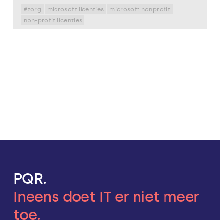
#zorg
microsoft licenties
microsoft nonprofit
non-profit licenties
PQR.
Ineens doet IT er niet meer
toe.