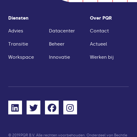
Diensten
Over PQR
Advies
Datacenter
Contact
Transitie
Beheer
Actueel
Workspace
Innovatie
Werken bij
© 2019
PQR B.V. Alle rechten voorbehouden. Onderdeel van Bechtle