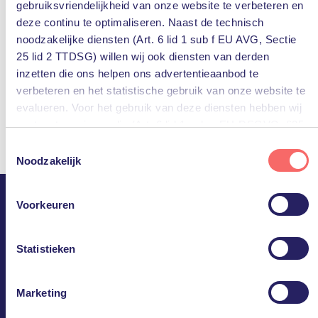
gebruiksvriendelijkheid van onze website te verbeteren en
deze continu te optimaliseren. Naast de technisch
noodzakelijke diensten (Art. 6 lid 1 sub f EU AVG, Sectie
25 lid 2 TTDSG) willen wij ook diensten van derden
inzetten die ons helpen ons advertentieaanbod te
verbeteren en het statistische gebruik van onze website te
evalueren. Voor het gebruik van deze diensten hebben wij
uw toestemming nodig (Art. 6 lid 1 sub a EU-DSGVO, §25
lid 1 TTDSG).
Toestemmingsselectie
Noodzakelijk
U kunt deze toestemming eenvoudig geven door op “Alles
accepteren” te klikken. Indien u hiermee niet akkoord gaat,
Voorkeuren
kunt u het gebruik van niet-essentiële diensten
PQR.
uitschakelen door op “Alles weigeren” te klikken. Uiteraard
kunt u ook de voorkeuren voor individuele diensten
Statistieken
Ineens doet IT er niet meer
aanpassen.
toe.
Marketing
Meer informatie, inclusief gegevensverwerking door
derden, vindt u in de instellingen en in onze