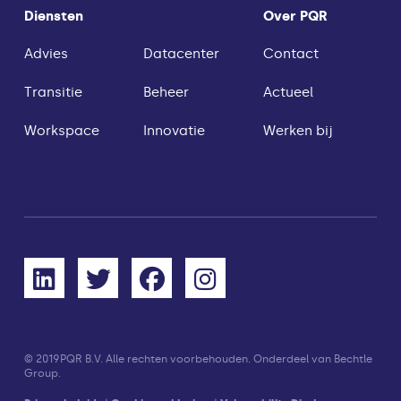
Diensten
Over PQR
Advies
Datacenter
Contact
Transitie
Beheer
Actueel
Workspace
Innovatie
Werken bij
© 2019
PQR B.V. Alle rechten voorbehouden. Onderdeel van Bechtle
Group.