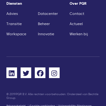
Diensten
Over PQR
Advies
Datacenter
Contact
Transitie
Beheer
Actueel
Workspace
Innovatie
Werken bij
© 2019
PQR B.V. Alle rechten voorbehouden. Onderdeel van Bechtle
Group.