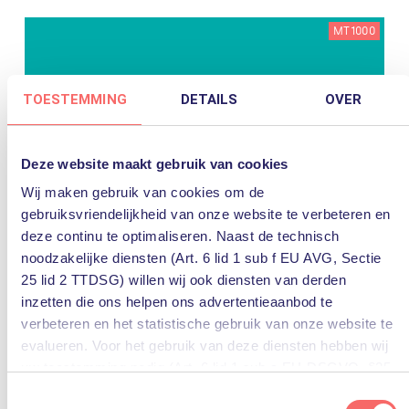
MT1000
TOESTEMMING
DETAILS
OVER
Deze website maakt gebruik van cookies
Wij maken gebruik van cookies om de
gebruiksvriendelijkheid van onze website te verbeteren en
14 december 2019
deze continu te optimaliseren. Naast de technisch
Zakelijke beslissers positief over PQR
noodzakelijke diensten (Art. 6 lid 1 sub f EU AVG, Sectie
25 lid 2 TTDSG) willen wij ook diensten van derden
Businessmagazine MT vraagt jaarlijks duizenden
zakelijke beslissers met welke dienstverleners ze
inzetten die ons helpen ons advertentieaanbod te
graag zakendoen. Ook over 2019 zijn er de uitslagen
verbeteren en het statistische gebruik van onze website te
van het onderzoek Beste zakelijke Dienstverleners. In
evalueren. Voor het gebruik van deze diensten hebben wij
de categorie Beheer en onderhoud van ICT scoort...
uw toestemming nodig (Art. 6 lid 1 sub a EU-DSGVO, §25
Lees verder
lid 1 TTDSG).
Toestemmingsselectie
IT
MT1000
Nieuws
PQR
rustmakers