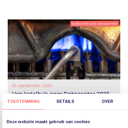
toekomstvast datacenter
24 september 2024
Van ketelhuis naar Datacenter 2025
TOESTEMMING
DETAILS
OVER
Vroeger waren de servers en storage het ‘ketelhuis’
van de IT: bedrijven draaiden applicaties en daar
hadden ze hardware voor nodig. Een lifecycle van drie
tot vijf jaar was heel normaal voor een datacenter,
Deze website maakt gebruik van cookies
net...
Lees verder