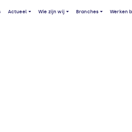
s
Actueel
Wie zijn wij
Branches
Werken b