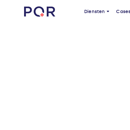
Diensten
Case
Trimbos-instituut
vertrouwt op PQR voor
veilige, flexibele IT-
omgeving