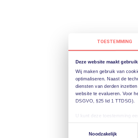
TOESTEMMING
Het Trimbos-instituut maakte gebruik
van een door PQR geleverde VDI-
infrastructuur. Die was erg veilig en
Deze website maakt gebruik
superstabiel, maar niet heel flexibel.
Wij maken gebruik van cookie
Als antwoord op de groeiende vraag
optimaliseren. Naast de techn
naar ‘altijd en overal veilig kunnen
diensten van derden inzetten
website te evalueren. Voor h
werken’ ontwikkelde PQR …
DSGVO, §25 lid 1 TTDSG).
Lees verder
U kunt deze toestemming eenv
u het gebruik van niet-essent
Toestemmingsselectie
voorkeuren voor individuele 
Noodzakelijk