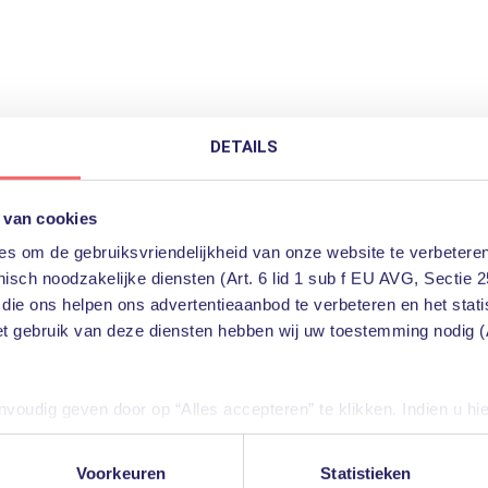
DETAILS
 van cookies
s om de gebruiksvriendelijkheid van onze website te verbeteren
isch noodzakelijke diensten (Art. 6 lid 1 sub f EU AVG, Sectie 2
 die ons helpen ons advertentieaanbod te verbeteren en het stat
et gebruik van deze diensten hebben wij uw toestemming nodig (A
oudig geven door op “Alles accepteren” te klikken. Indien u hi
iële diensten uitschakelen door op “Alles weigeren” te klikken. U
diensten aanpassen.
Voorkeuren
Statistieken