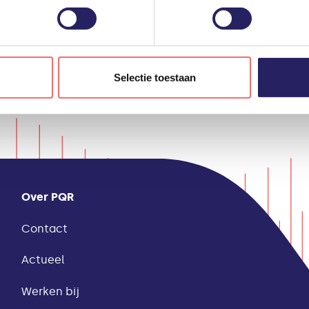
gevensverwerking door derden, vindt u in de instellingen en in o
len tijde weigeren of aanpassen via uw instellingen.
Selectie toestaan
Over PQR
Contact
Actueel
Werken bij