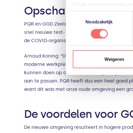
U kunt deze toestemming eenv
Opschalen tijdens C
u het gebruik van niet-essent
Toestemmingsselectie
voorkeuren voor individuele 
Noodzakelijk
PQR en GGD Zeeland waren bezig met de uitro
snel nieuwe test- en vaccinatiestraten op ver
Meer informatie, inclusief ge
het gebruik van cookies te al
de COVID-organisatie zijn er in korte tijd on
Arnoud Koning: “De mogelijkheid om werkplekk
Weigeren
moderne werkplek in combinatie met een flexi
kunnen doen op onze nieuwe omgeving. De aanb
aan te passen. PQR heeft dus een heel goed p
want dit was met onze oude omgeving een gro
De voordelen voor G
De nieuwe omgeving resulteert in hogere prod