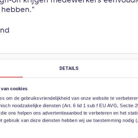
g hebben.”
and
DETAILS
 van cookies
dewerkers eenvoudig, snel en veilig toegang tot alle app
t een grote vooruitgang is: in de oude situatie konden 
s om de gebruiksvriendelijkheid van onze website te verbeteren
isch noodzakelijke diensten (Art. 6 lid 1 sub f EU AVG, Sectie 2
d naar SharePoint, wat als basis onder ons intranet dra
 die ons helpen ons advertentieaanbod te verbeteren en het stat
anet blijven gebruiken maar toch profiteren van de voor
et gebruik van deze diensten hebben wij uw toestemming nodig (A
uiswerkers die veel productiever werden.”