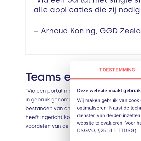
alle applicaties die zij nodi
– Arnoud Koning, GGD Zeel
TOESTEMMING
Teams en SharePoint
Deze website maakt gebruik
“Via een portal met single sign-on krijgen me
in gebruik genomen voor digitale meetings, wa
Wij maken gebruik van cookie
optimaliseren. Naast de techn
bestanden van onze oude fileserver gemigreer
diensten van derden inzetten
heeft ingericht konden we ons bestaande intr
website te evalueren. Voor h
voordelen van de nieuwe omgeving bij onze th
DSGVO, §25 lid 1 TTDSG).