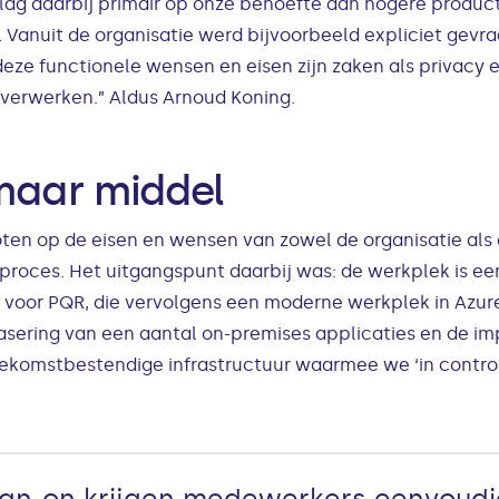
 lag daarbij primair op onze behoefte aan hogere produ
Vanuit de organisatie werd bijvoorbeeld expliciet gevr
ze functionele wensen en eisen zijn zaken als privacy e
verwerken.” Aldus Arnoud Koning.
maar middel
ten op de eisen en wensen van zowel de organisatie als
proces. Het uitgangspunt daarbij was: de werkplek is een
 voor PQR, die vervolgens een moderne werkplek in Azure
sering van een aantal on-premises applicaties en de im
mstbestendige infrastructuur waarmee we ‘in control’ b
sign-on krijgen medewerkers eenvoudig