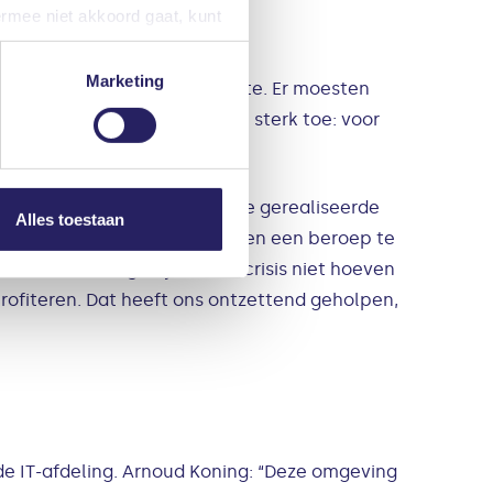
ermee niet akkoord gaat, kunt
iteraard kunt u ook de
Marketing
in volle hevigheid losbarstte. Er moesten
k het personeelsbestand nam sterk toe: voor
nze privacyverklaring. U kunt
hakelen was essentieel en de gerealiseerde
Alles toestaan
n. Het was heel fijn om meteen een beroep te
ben het design tijdens de crisis niet hoeven
ofiteren. Dat heeft ons ontzettend geholpen,
de IT-afdeling. Arnoud Koning: “Deze omgeving