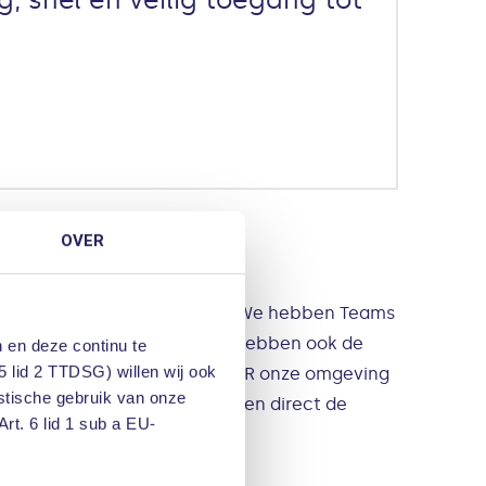
OVER
licaties die zij nodig hebben. We hebben Teams
we niet eens videobellen. We hebben ook de
 en deze continu te
5 lid 2 TTDSG) willen wij ook
ait. Door de manier waarop PQR onze omgeving
istische gebruik van onze
delen van SharePoint. We zagen direct de
rt. 6 lid 1 sub a EU-