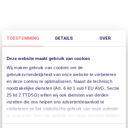
“Er zijn geen budgetten,” “we weten niet
waar te beginnen,” “er is geen tijd of
personeel voor”. Herkenbaar? Wanneer
zorginstellingen de vraag krijgen wanneer
ze gaan innoveren zijn dit de meest
TOESTEMMING
DETAILS
OVER
voorkomende antwoorden. Zorgorganisatie
Noorderbreedte …
Lees verder
Deze website maakt gebruik van cookies
Wij maken gebruik van cookies om de
gebruiksvriendelijkheid van onze website te verbeteren
Gemeente Súdwest-
en deze continu te optimaliseren. Naast de technisch
Fryslân vernieuwt complete
noodzakelijke diensten (Art. 6 lid 1 sub f EU AVG, Sectie
back- en front-end ICT-
25 lid 2 TTDSG) willen wij ook diensten van derden
infrastructuur
inzetten die ons helpen ons advertentieaanbod te
verbeteren en het statistische gebruik van onze website
te evalueren. Voor het gebruik van deze diensten hebben
wij uw toestemming nodig (Art. 6 lid 1 sub a EU-DSGVO,