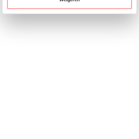
die in …
Lees verder
Hoe Deltares met PQR en
VMware kiest voor meer
efficiëntie, snelheid en
eenvoud.