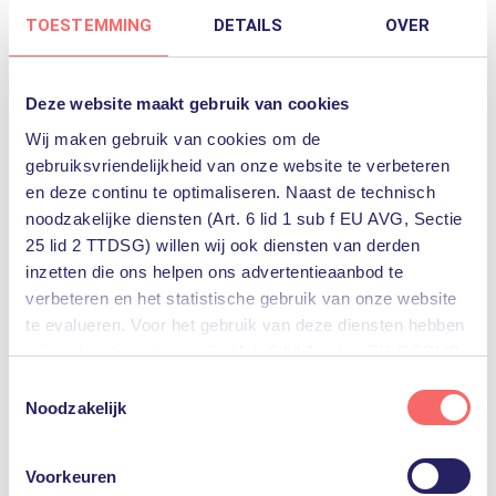
TOESTEMMING
DETAILS
OVER
Deze website maakt gebruik van cookies
Wij maken gebruik van cookies om de
gebruiksvriendelijkheid van onze website te verbeteren
en deze continu te optimaliseren. Naast de technisch
noodzakelijke diensten (Art. 6 lid 1 sub f EU AVG, Sectie
25 lid 2 TTDSG) willen wij ook diensten van derden
inzetten die ons helpen ons advertentieaanbod te
Naar website HPE
verbeteren en het statistische gebruik van onze website
te evalueren. Voor het gebruik van deze diensten hebben
wij uw toestemming nodig (Art. 6 lid 1 sub a EU-DSGVO,
§25 lid 1 TTDSG).
Wij zijn PQR
Toestemmingsselectie
Noodzakelijk
U kunt deze toestemming eenvoudig geven door op
Bij PQR draaien diensten niet om IT, maar om
“Alles accepteren” te klikken. Indien u hiermee niet
oplossingen en de mensen die we daarmee
Voorkeuren
akkoord gaat, kunt u het gebruik van niet-essentiële
helpen.