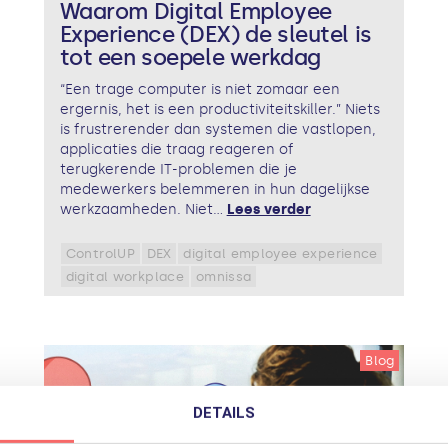
Waarom Digital Employee
Experience (DEX) de sleutel is
tot een soepele werkdag
“Een trage computer is niet zomaar een
ergernis, het is een productiviteitskiller.” Niets
is frustrerender dan systemen die vastlopen,
applicaties die traag reageren of
terugkerende IT-problemen die je
medewerkers belemmeren in hun dagelijkse
werkzaamheden. Niet...
Lees verder
ControlUP
DEX
digital employee experience
digital workplace
omnissa
Blog
DETAILS