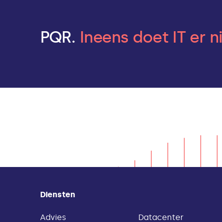
PQR.
Ineens doet IT er n
Diensten
Advies
Datacenter