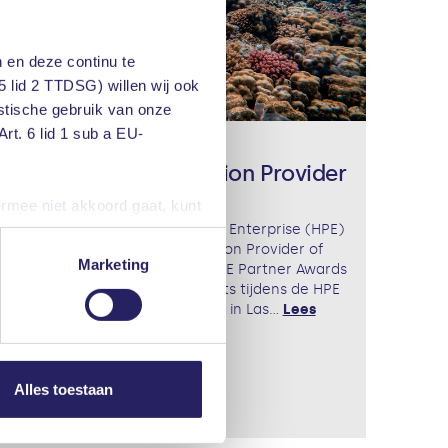
 en deze continu te
5 lid 2 TTDSG) willen wij ook
istische gebruik van onze
rt. 6 lid 1 sub a EU-
16 juni 2026
PQR wint HPE Solution Provider
of the Year Award
ermee niet akkoord gaat, kunt
iteraard kunt u ook de
PQR is door Hewlett Packard Enterprise (HPE)
onderscheiden met de Solution Provider of
Marketing
the Year Award tijdens de HPE Partner Awards
2026. De uitreiking vond plaats tijdens de HPE
nze privacyverklaring. U kunt
Partner Growth Summit 2026 in Las...
Lees
verder
Alles toestaan
award
hpe
partner