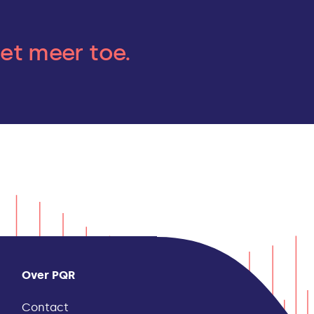
iet meer toe.
Over PQR
Contact