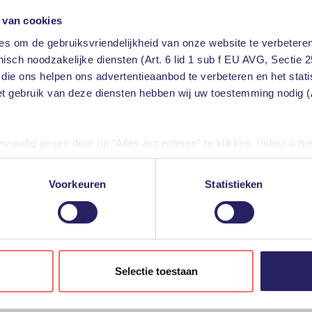
 van cookies
s om de gebruiksvriendelijkheid van onze website te verbeteren
isch noodzakelijke diensten (Art. 6 lid 1 sub f EU AVG, Sectie 2
 die ons helpen ons advertentieaanbod te verbeteren en het stat
et gebruik van deze diensten hebben wij uw toestemming nodig (A
23 juni 2026
Private of public? De Battle of
the Clouds in 2026
oudig geven door op “Alles accepteren” te klikken. Indien u hi
iële diensten uitschakelen door op “Alles weigeren” te klikken. U
Vandaag de dag focust een discussie over de
cloud zich vrijwel meteen op soevereiniteit.
diensten aanpassen.
Voorkeuren
Statistieken
Dat is begrijpelijk, zeker gezien de huidige
geopolitieke spanningen. Maar
gevensverwerking door derden, vindt u in de instellingen en in o
cloudsoevereiniteit betekent niet dat zaken
len tijde weigeren of aanpassen via uw instellingen.
als kostenstructuur, flexibiliteit, performance
en innovatiekracht...
Lees verder
Selectie toestaan
azure
cloud
public cloud
soevereine cloud