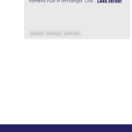
namens PQR in ontvangst. Ook...
Lees verder
award
netapp
partner