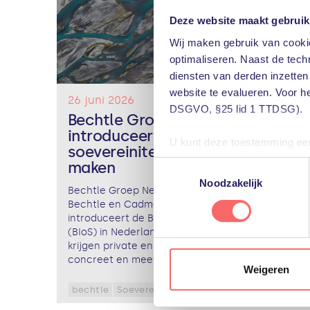
Deze website maakt gebruik
Wij maken gebruik van cookie
optimaliseren. Naast de techn
diensten van derden inzetten
website te evalueren. Voor h
26 juni 2026
DSGVO, §25 lid 1 TTDSG).
Bechtle Groep Nederland
introduceert tool om digitale
U kunt deze toestemming eenv
soevereiniteit meetbaar te
u het gebruik van niet-essent
Toestemmingsselectie
maken
voorkeuren voor individuele 
Noodzakelijk
Bechtle Groep Nederland, waar PQR met ARP,
Bechtle en Cadmes onderdeel van is,
Meer informatie, inclusief ge
introduceert de Bechtle Index of Sovereignty
het gebruik van cookies te al
(BIoS) in Nederland. Met deze nieuwe tool
krijgen private en publieke organisaties een
concreet en meetbaar...
Lees verder
Weigeren
bechtle
Soevereiniteit