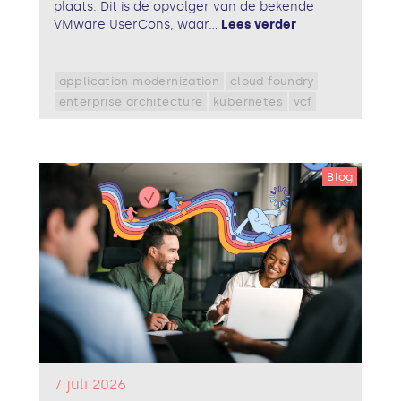
plaats. Dit is de opvolger van de bekende
VMware UserCons, waar...
Lees verder
application modernization
cloud foundry
enterprise architecture
kubernetes
vcf
Blog
7 juli 2026