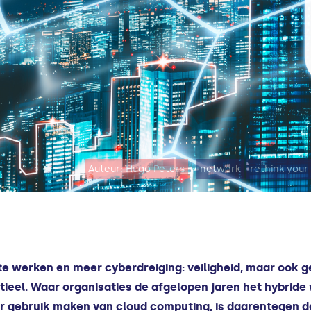
Auteur: Hugo Peters
netwerk
rethink your
 werken en meer cyberdreiging: veiligheid, maar ook ge
sentieel. Waar organisaties de afgelopen jaren het hybri
 gebruik maken van cloud computing, is daarentegen de