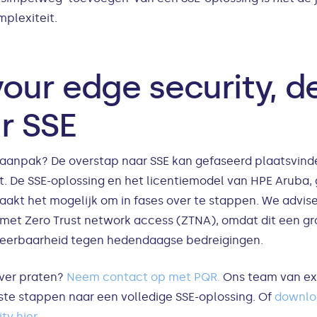
mplexiteit.
your edge security, d
r SSE
e aanpak? De overstap naar SSE kan gefaseerd plaatsvinde
at. De SSE-oplossing en het licentiemodel van HPE Aruba
aakt het mogelijk om in fases over te stappen. We advi
 met Zero Trust network access (ZTNA), omdat dit een gro
weerbaarheid tegen hedendaagse bedreigingen.
over praten?
Neem contact op met PQR.
Ons team van exp
rste stappen naar een volledige SSE-oplossing. Of
downlo
ty hier.