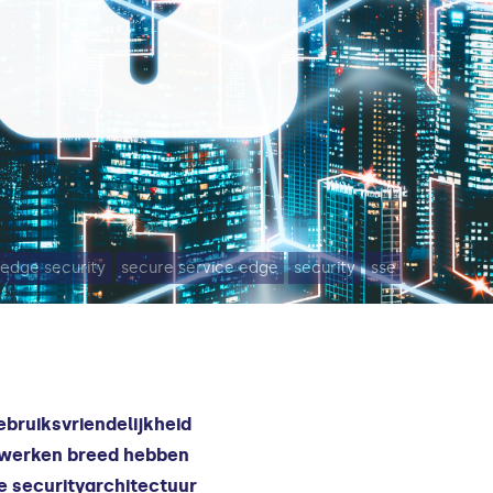
 edge security
secure service edge
security
sse
bruiksvriendelijkheid
de werken breed hebben
 securityarchitectuur