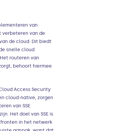
?
implementeren van
t verbeteren van de
an de cloud. Dit biedt
de snelle cloud
 Het routeren van
 zorgt, behoort hiermee
Cloud Access Security
en cloud-native, zorgen
teren van SSE
ijn. Het doel van SSE is
fronten in het netwerk
juiste aanpak, want dat