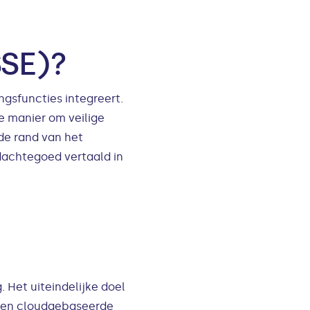
SSE)?
ngsfuncties integreert.
re manier om veilige
 de rand van het
dachtegoed vertaald in
 Het uiteindelijke doel
et en cloudgebaseerde