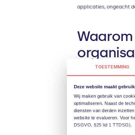
applicaties, ongeacht d
Waarom i
organisa
TOESTEMMING
De beveiliging van het 
kantoorlocaties en de da
firewall bevonden. Maar 
Deze website maakt gebruik
veel remote werken en d
Wij maken gebruik van cookie
optimaliseren. Naast de techn
SSE zorgt voor:
diensten van derden inzetten
website te evalueren. Voor h
Verbeterde beveiligi
DSGVO, §25 lid 1 TTDSG).
SSE een robuuste bev