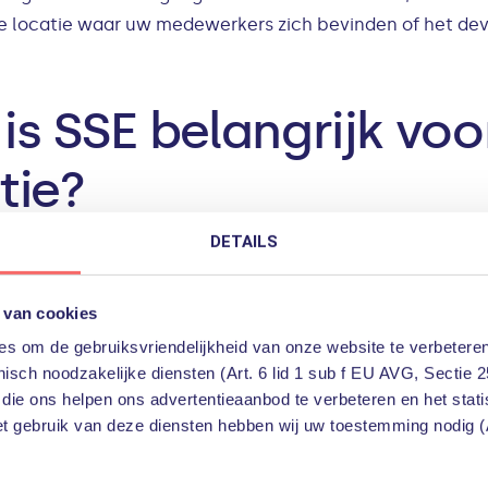
e locatie waar uw medewerkers zich bevinden of het dev
s SSE belangrijk voo
tie?
DETAILS
netwerk en datacenter was altijd georganiseerd rondom de
tacenters, waarbij de gebruikers, applicaties en gegeven
deze inrichting sluit niet meer aan bij de huidige realit
 van cookies
ata en applicaties steeds vaker buiten het eigen datac
s om de gebruiksvriendelijkheid van onze website te verbeteren
isch noodzakelijke diensten (Art. 6 lid 1 sub f EU AVG, Sectie 2
 die ons helpen ons advertentieaanbod te verbeteren en het stat
et gebruik van deze diensten hebben wij uw toestemming nodig (A
ng: In een tijdperk waarin cyberdreigingen steeds geava
eiligingslaag die beschermt tegen een breed scala aan 