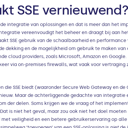
kt SSE vernieuwend
in de integratie van oplossingen en dat is meer dan het 
ntegratie vereenvoudigt het beheer en draagt bij aan he
aakt SSE gebruik van de schaalbaarheid en performance v
e dekking en de mogelijkheid om gebruik te maken van 
nde cloud providers, zoals Microsoft, Amazon en Google.
keer via on-premises firewalls, wat vaak voor vertraging
ën die SSE biedt (waaronder Secure Web Gateway en de 
t nieuw. Maar de achterliggende gedachte van integratie 
som der delen. Soms krijgen we de vraag of het implemen
at is niet het geval, maar zou ook niet het doel moeten z
et veiligheid en een betere gebruikerservaring op alle 
 simpelweg ‘toevoegen’ van een SSE-oplossing is
niet
de 