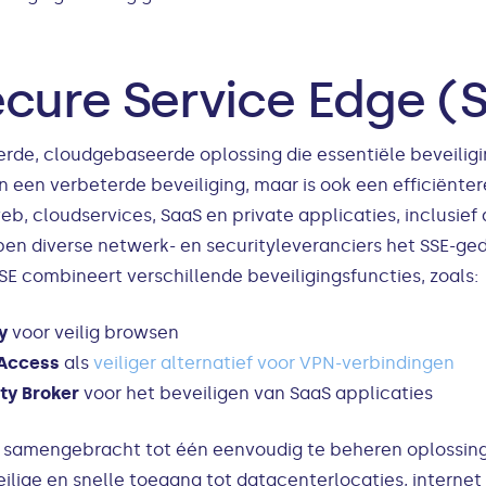
ecure Service Edge (
erde, cloudgebaseerde oplossing die essentiële beveiligi
en een verbeterde beveiliging, maar is ook een efficiënte
b, cloudservices, SaaS en private applicaties, inclusief
en diverse netwerk- en securityleveranciers het SSE-ge
SE combineert verschillende beveiligingsfuncties, zoals:
y
voor veilig browsen
 Access
als
veiliger alternatief voor VPN-verbindingen
ty Broker
voor het beveiligen van SaaS applicaties
 samengebracht tot één eenvoudig te beheren oplossing.
veilige en snelle toegang tot datacenterlocaties, intern