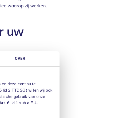
ice waarop zij werken.
r uw
OVER
 fysieke locaties: de
s zich veilig achter de
eit waarbij medewerkers
enter geplaatst worden.
 en deze continu te
5 lid 2 TTDSG) willen wij ook
istische gebruik van onze
rt. 6 lid 1 sub a EU-
nceerder worden, biedt
online bedreigingen en