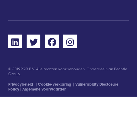
© 2019
PQR B.V. Alle rechten voorbehouden. Onderdeel van Bechtle
Group.
Privacybeleid
|
Cookie-verklaring
|
Vulnerability Disclosure
Policy
|
Algemene Voorwaarden