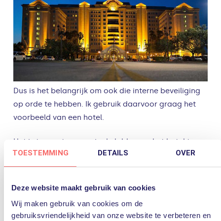
Dus is het belangrijk om ook die interne beveiliging
op orde te hebben. Ik gebruik daarvoor graag het
voorbeeld van een hotel.
Het is toegestaan om in de lobby van het hotel te
TOESTEMMING
DETAILS
OVER
komen, bijvoorbeeld om een kamer te boeken, maar
toegang tot de kamers is enkel toegestaan als je
daarvoor de juiste keycard hebt. En als het goed is,
Deze website maakt gebruik van cookies
kun je met de keycard voor jouw kamer ook alleen
Wij maken gebruik van cookies om de
maar je eigen kamer in en niet de kamer van de
gebruiksvriendelijkheid van onze website te verbeteren en