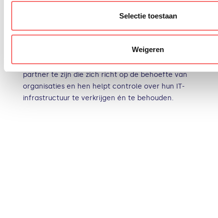
Selectie toestaan
PQR
In een steeds veranderende en complexer
Weigeren
wordende wereld wordt iedereen steeds
afhankelijker van IT. PQR streeft ernaar de beste
partner te zijn die zich richt op de behoefte van
organisaties en hen helpt controle over hun IT-
infrastructuur te verkrijgen én te behouden.