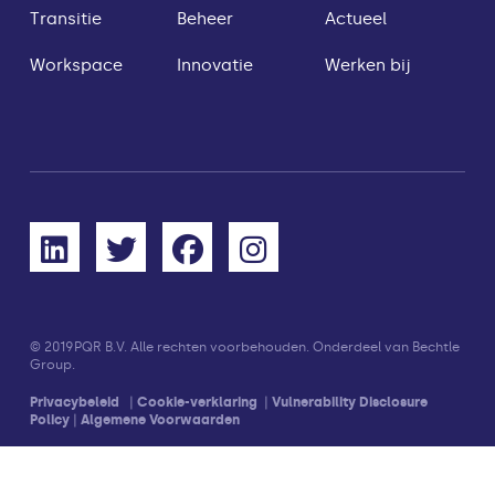
Transitie
Beheer
Actueel
Workspace
Innovatie
Werken bij
© 2019
PQR B.V. Alle rechten voorbehouden. Onderdeel van Bechtle
Group.
Privacybeleid
|
Cookie-verklaring
|
Vulnerability Disclosure
Policy
|
Algemene Voorwaarden