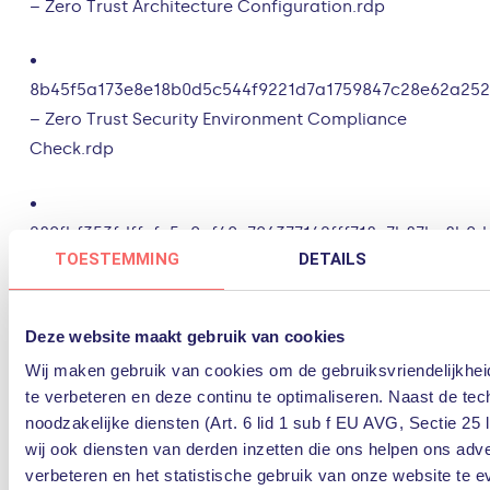
– Zero Trust Architecture Configuration.rdp
•
8b45f5a173e8e18b0d5c544f9221d7a1759847c28e62a252
– Zero Trust Security Environment Compliance
Check.rdp
•
280fbf353fdffefc5a0af40c706377142fff718c7b87bc8b0
TOESTEMMING
DETAILS
– AWS IAM Configuration.rdp
•
Deze website maakt gebruik van cookies
1c1941b40718bf31ce190588beef9d941e217e6f64bd871f7
Wij maken gebruik van cookies om de gebruiksvriendelijkhe
– AWS IAM Compliance Check.rdp
te verbeteren en deze continu te optimaliseren. Naast de tec
noodzakelijke diensten (Art. 6 lid 1 sub f EU AVG, Sectie 25 
•
wij ook diensten van derden inzetten die ons helpen ons adv
ba4d58f2c5903776fe47c92a0ec3297cc7b9c8fa16b3bf5f
verbeteren en het statistische gebruik van onze website te e
– Zero Trust Security Environment Compliance