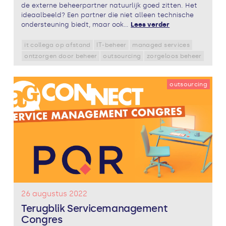
de externe beheerpartner natuurlijk goed zitten. Het
ideaalbeeld? Een partner die niet alleen technische
ondersteuning biedt, maar ook...
Lees verder
it collega op afstand
IT-beheer
managed services
ontzorgen door beheer
outsourcing
zorgeloos beheer
outsourcing
26 augustus 2022
Terugblik Servicemanagement
Congres