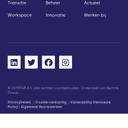
Transitie
Beheer
Actueel
Workspace
Innovatie
Werken bij
© 2019
PQR B.V. Alle rechten voorbehouden. Onderdeel van Bechtle
Group.
Privacybeleid
|
Cookie-verklaring
|
Vulnerability Disclosure
Policy
|
Algemene Voorwaarden