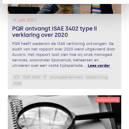
14 juni 2021
PQR ontvangt ISAE 3402 type II
verklaring over 2020
PQR heeft wederom de ISAE verklaring ontvangen. De
audit van het rapport over 2020 werd uitgevoerd door
Auvaro. Het rapport laat zien hoe wij onze managed
services, waaronder SpaceHub, beheersen en
uitvoeren over een vaste tijdsperiode....
Lees verder
ICT
ISAE 3402
IT
managed services
outsourcing
PQR
outsourcing