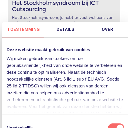
Het Stockholmsyndroom bij ICT
Outsourcing
Het Stockholmsyndroom, je hebt er vast wel eens van
gehoord bij een crime-serie op televisie. De term
verwijst naar een psychologisch verschijnsel dat soms
TOESTEMMING
DETAILS
OVER
optreedt tijdens een gijzeling. Een gegijzelde
ontwikkelt dan ondanks de overduidelijk...
Lees verder
Deze website maakt gebruik van cookies
IT
Nieuws
outsourcing
PQR
rustmakers
Wij maken gebruik van cookies om de
gebruiksvriendelijkheid van onze website te verbeteren en
outsourcing
deze continu te optimaliseren. Naast de technisch
noodzakelijke diensten (Art. 6 lid 1 sub f EU AVG, Sectie
25 lid 2 TTDSG) willen wij ook diensten van derden
inzetten die ons helpen ons advertentieaanbod te
verbeteren en het statistische gebruik van onze website te
evalueren. Voor het gebruik van deze diensten hebben wij
uw toestemming nodig (Art. 6 lid 1 sub a EU-DSGVO, §25
lid 1 TTDSG).
Toestemmingsselectie
Noodzakelijk