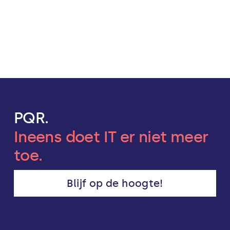
PQR.
Ineens doet IT er niet meer
toe.
Blijf op de hoogte!