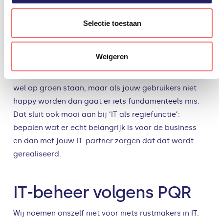
Je kan natuurlijk insteken op de traditionele SLA’s. En
ja, die blijven zeker belangrijk. Als je het goed wilt
Selectie toestaan
doen, dan kijk je met jouw partner naar zaken als
service monitoring en ketenmonitoring. Want
Weigeren
uiteindelijk gaat het om zaken als
gebruikerstevredenheid. Want alle lichten kunnen
wel op groen staan, maar als jouw gebruikers niet
happy worden dan gaat er iets fundamenteels mis.
Dat sluit ook mooi aan bij ‘IT als regiefunctie’:
bepalen wat er echt belangrijk is voor de business
en dan met jouw IT-partner zorgen dat dat wordt
gerealiseerd.
IT-beheer volgens PQR
Wij noemen onszelf niet voor niets rustmakers in IT.