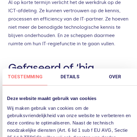
Al op korte termijn verlicht het de werkdruk op de
ICT-afdeling. Ze kunnen vertrouwen op de kennis,
processen en efficiency van de IT-partner. Ze hoeven
niet meer de benodigde technologische kennis te
blijven onderhouden. En ze scheppen daarmee
ruimte om hun IT-regiefunctie in te gaan vullen.
Gefaseerd of ‘big
TOESTEMMING
DETAILS
OVER
bang’?
Wanneer bedrijven ICT gaan uitbesteden is een
Deze website maakt gebruik van cookies
logisch vraag: ‘hoe gaan we dat doen?’ Je ziet dat
Wij maken gebruik van cookies om de
dat in bepaalde sectoren heel gefaseerd gebeurt.
gebruiksvriendelijkheid van onze website te verbeteren en
Zo’n organisatie doet bijvoorbeeld een
deze continu te optimaliseren. Naast de technisch
migratieproject naar de moderne werkplek, waarna
noodzakelijke diensten (Art. 6 lid 1 sub f EU AVG, Sectie
ze direct het beheer ervan uitbesteden. En bij elk